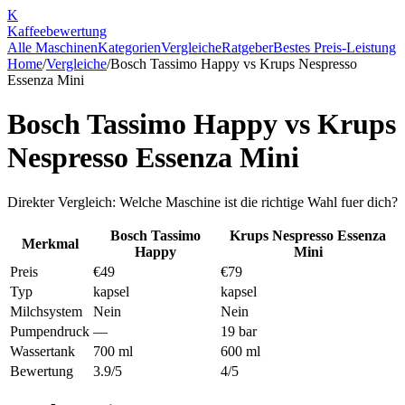
K
Kaffee
bewertung
Alle Maschinen
Kategorien
Vergleiche
Ratgeber
Bestes Preis-Leistung
Home
/
Vergleiche
/
Bosch Tassimo Happy
vs
Krups Nespresso
Essenza Mini
Bosch Tassimo Happy
vs
Krups
Nespresso Essenza Mini
Direkter Vergleich: Welche Maschine ist die richtige Wahl fuer dich?
Bosch Tassimo
Krups Nespresso Essenza
Merkmal
Happy
Mini
Preis
€49
€79
Typ
kapsel
kapsel
Milchsystem
Nein
Nein
Pumpendruck
—
19 bar
Wassertank
700 ml
600 ml
Bewertung
3.9/5
4/5