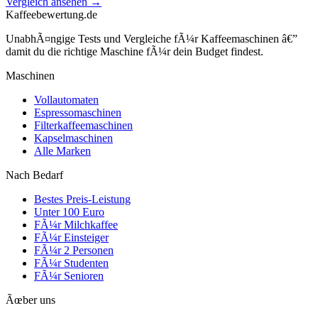
Vergleich ansehen →
Kaffeebewertung.de
UnabhÃ¤ngige Tests und Vergleiche fÃ¼r Kaffeemaschinen â€”
damit du die richtige Maschine fÃ¼r dein Budget findest.
Maschinen
Vollautomaten
Espressomaschinen
Filterkaffeemaschinen
Kapselmaschinen
Alle Marken
Nach Bedarf
Bestes Preis-Leistung
Unter 100 Euro
FÃ¼r Milchkaffee
FÃ¼r Einsteiger
FÃ¼r 2 Personen
FÃ¼r Studenten
FÃ¼r Senioren
Ãœber uns