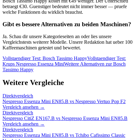
Bosch Tassimo Happy
kostet mit €
49
weniger. Der Unterschied
betraegt €
30
. Guenstiger bedeutet nicht immer besser — pruefe
welche Funktionen du wirklich brauchst.
Gibt es bessere Alternativen zu beiden Maschinen?
Ja. Schau dir unsere Kategorieseiten an oder lies unsere
Vergleichstests weiterer Modelle. Unsere Redaktion hat ueber 100
Kaffeemaschinen getestet und bewertet.
Vollstaendiger Test:
Bosch Tassimo Happy
Vollstaendiger Test:
Krups Nespresso Essenza Mini
Weitere Alternativen zur
Bosch
Tassimo Happy
Weitere Vergleiche
Direktvergleich
Nespresso Essenza Mini EN85.B
vs
Nespresso Vertuo Pop F2
Vergleich ansehen →
Direktvergleich
Nespresso CitiZ EN167.B
vs
Nespresso Essenza Mini EN85.B
Vergleich ansehen →
Direktvergleich
Nespresso Essenza Mini EN85.B
vs
Tchibo Cafissimo Classic