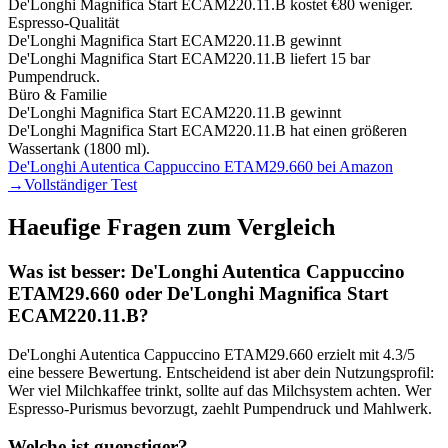
De'Longhi Magnifica Start ECAM220.11.B kostet €80 weniger.
Espresso-Qualität
De'Longhi Magnifica Start ECAM220.11.B
gewinnt
De'Longhi Magnifica Start ECAM220.11.B liefert 15 bar
Pumpendruck.
Büro & Familie
De'Longhi Magnifica Start ECAM220.11.B
gewinnt
De'Longhi Magnifica Start ECAM220.11.B hat einen größeren
Wassertank (1800 ml).
De'Longhi Autentica Cappuccino ETAM29.660
bei Amazon
→
Vollständiger Test
Haeufige Fragen zum Vergleich
Was ist besser:
De'Longhi Autentica Cappuccino
ETAM29.660
oder
De'Longhi Magnifica Start
ECAM220.11.B
?
De'Longhi Autentica Cappuccino ETAM29.660
erzielt mit
4.3
/5
eine bessere Bewertung. Entscheidend ist aber dein Nutzungsprofil:
Wer viel Milchkaffee trinkt, sollte auf das Milchsystem achten. Wer
Espresso-Purismus bevorzugt, zaehlt Pumpendruck und Mahlwerk.
Welche ist guenstiger?