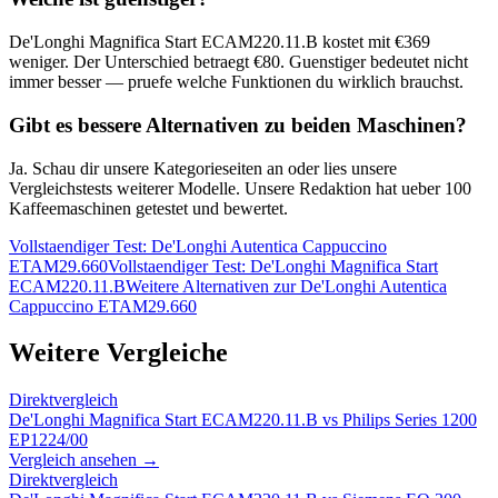
De'Longhi Magnifica Start ECAM220.11.B
kostet mit €
369
weniger. Der Unterschied betraegt €
80
. Guenstiger bedeutet nicht
immer besser — pruefe welche Funktionen du wirklich brauchst.
Gibt es bessere Alternativen zu beiden Maschinen?
Ja. Schau dir unsere Kategorieseiten an oder lies unsere
Vergleichstests weiterer Modelle. Unsere Redaktion hat ueber 100
Kaffeemaschinen getestet und bewertet.
Vollstaendiger Test:
De'Longhi Autentica Cappuccino
ETAM29.660
Vollstaendiger Test:
De'Longhi Magnifica Start
ECAM220.11.B
Weitere Alternativen zur
De'Longhi Autentica
Cappuccino ETAM29.660
Weitere Vergleiche
Direktvergleich
De'Longhi Magnifica Start ECAM220.11.B
vs
Philips Series 1200
EP1224/00
Vergleich ansehen →
Direktvergleich