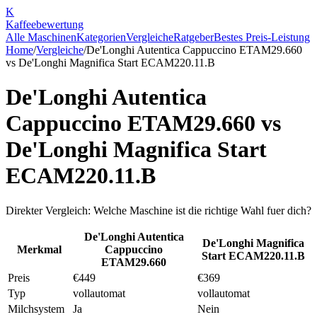
K
Kaffee
bewertung
Alle Maschinen
Kategorien
Vergleiche
Ratgeber
Bestes Preis-Leistung
Home
/
Vergleiche
/
De'Longhi Autentica Cappuccino ETAM29.660
vs
De'Longhi Magnifica Start ECAM220.11.B
De'Longhi Autentica
Cappuccino ETAM29.660
vs
De'Longhi Magnifica Start
ECAM220.11.B
Direkter Vergleich: Welche Maschine ist die richtige Wahl fuer dich?
De'Longhi Autentica
De'Longhi Magnifica
Merkmal
Cappuccino
Start ECAM220.11.B
ETAM29.660
Preis
€449
€369
Typ
vollautomat
vollautomat
Milchsystem
Ja
Nein