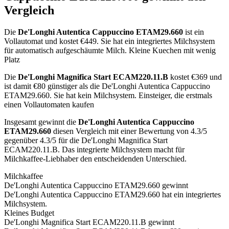
Vergleich
Die
De'Longhi Autentica Cappuccino ETAM29.660
ist
ein
Vollautomat
und kostet €
449
.
Sie hat ein integriertes Milchsystem
für automatisch aufgeschäumte Milch.
Kleine Kuechen mit wenig
Platz
Die
De'Longhi Magnifica Start ECAM220.11.B
kostet €
369
und
ist damit €80 günstiger als die De'Longhi Autentica Cappuccino
ETAM29.660
.
Sie hat kein Milchsystem.
Einsteiger, die erstmals
einen Vollautomaten kaufen
Insgesamt gewinnt die
De'Longhi Autentica Cappuccino
ETAM29.660
diesen Vergleich mit einer Bewertung von
4.3
/5
gegenüber
4.3
/5 für die
De'Longhi Magnifica Start
ECAM220.11.B
.
Das integrierte Milchsystem macht für
Milchkaffee-Liebhaber den entscheidenden Unterschied.
Milchkaffee
De'Longhi Autentica Cappuccino ETAM29.660
gewinnt
De'Longhi Autentica Cappuccino ETAM29.660 hat ein integriertes
Milchsystem.
Kleines Budget
De'Longhi Magnifica Start ECAM220.11.B
gewinnt