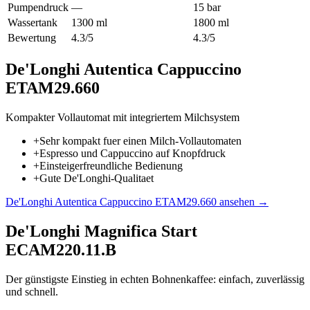
Pumpendruck
—
15 bar
Wassertank
1300 ml
1800 ml
Bewertung
4.3/5
4.3/5
De'Longhi Autentica Cappuccino
ETAM29.660
Kompakter Vollautomat mit integriertem Milchsystem
+
Sehr kompakt fuer einen Milch-Vollautomaten
+
Espresso und Cappuccino auf Knopfdruck
+
Einsteigerfreundliche Bedienung
+
Gute De'Longhi-Qualitaet
De'Longhi Autentica Cappuccino ETAM29.660
ansehen →
De'Longhi Magnifica Start
ECAM220.11.B
Der günstigste Einstieg in echten Bohnenkaffee: einfach, zuverlässig
und schnell.