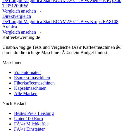
De'Longhi Magnifica Start ECAM220.11.B
vs
Siemens EQ.300
TI351209RW
Vergleich ansehen →
Direktvergleich
De'Longhi Magnifica Start ECAM220.11.B
vs
Krups EA8108
Arabica
Vergleich ansehen →
Kaffeebewertung.de
UnabhÃ¤ngige Tests und Vergleiche fÃ¼r Kaffeemaschinen â€”
damit du die richtige Maschine fÃ¼r dein Budget findest.
Maschinen
Vollautomaten
Espressomaschinen
Filterkaffeemaschinen
Kapselmaschinen
Alle Marken
Nach Bedarf
Bestes Preis-Leistung
Unter 100 Euro
FÃ¼r Milchkaffee
FÃ¼r Einsteiger