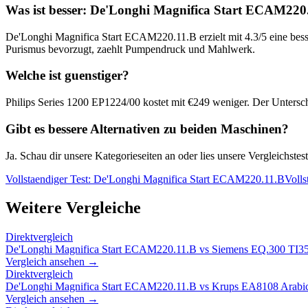
Was ist besser:
De'Longhi Magnifica Start ECAM220
De'Longhi Magnifica Start ECAM220.11.B
erzielt mit
4.3
/5 eine bes
Purismus bevorzugt, zaehlt Pumpendruck und Mahlwerk.
Welche ist guenstiger?
Philips Series 1200 EP1224/00
kostet mit €
249
weniger. Der Untersch
Gibt es bessere Alternativen zu beiden Maschinen?
Ja. Schau dir unsere Kategorieseiten an oder lies unsere Vergleichst
Vollstaendiger Test:
De'Longhi Magnifica Start ECAM220.11.B
Volls
Weitere Vergleiche
Direktvergleich
De'Longhi Magnifica Start ECAM220.11.B
vs
Siemens EQ.300 TI
Vergleich ansehen →
Direktvergleich
De'Longhi Magnifica Start ECAM220.11.B
vs
Krups EA8108 Arabi
Vergleich ansehen →