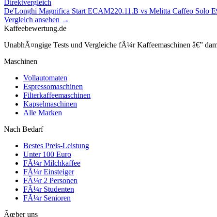
Direktvergleich
De'Longhi Magnifica Start ECAM220.11.B
vs
Melitta Caffeo Solo 
Vergleich ansehen →
Kaffeebewertung.de
UnabhÃ¤ngige Tests und Vergleiche fÃ¼r Kaffeemaschinen â€” damit 
Maschinen
Vollautomaten
Espressomaschinen
Filterkaffeemaschinen
Kapselmaschinen
Alle Marken
Nach Bedarf
Bestes Preis-Leistung
Unter 100 Euro
FÃ¼r Milchkaffee
FÃ¼r Einsteiger
FÃ¼r 2 Personen
FÃ¼r Studenten
FÃ¼r Senioren
Ãœber uns