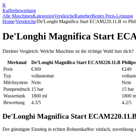
K
Kaffee
bewertung
Alle Maschinen
Kategorien
Vergleiche
Ratgeber
Bestes Preis-Leistung
Home
/
Vergleiche
/
De'Longhi Magnifica Start ECAM220.11.B
vs
Phi
De'Longhi Magnifica Start EC
Direkter Vergleich: Welche Maschine ist die richtige Wahl fuer dich?
Merkmal
De'Longhi Magnifica Start ECAM220.11.B
Philip
Preis
€369
€249
Typ
vollautomat
vollau
Milchsystem
Nein
Nein
Pumpendruck
15 bar
15 bar
Wassertank
1800 ml
1800 m
Bewertung
4.3/5
4.2/5
De'Longhi Magnifica Start ECAM220.11.
Der günstigste Einstieg in echten Bohnenkaffee: einfach, zuverlässig 