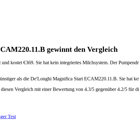
 ECAM220.11.B
gewinnt den Vergleich
t
und kostet €
369
.
Sie hat kein integriertes Milchsystem.
Der Pumpendruc
günstiger als die De'Longhi Magnifica Start ECAM220.11.B
.
Sie hat ke
diesen Vergleich mit einer Bewertung von
4.3
/5 gegenüber
4.2
/5 für d
iger Test