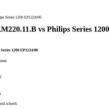
lips Series 1200 EP1224/00
AM220.11.B
vs
Philips Series 120
s Series 1200 EP1224/00
tomat
l
B
und schnell.