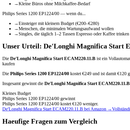
→
Kleine Büros ohne Milchkaffee-Bedarf
Philips Series 1200 EP1224/00
— wenn du...
→
Einsteiger mit kleinem Budget (€200–€280)
→
Menschen, die minimalen Wartungsaufwand wollen
→
Singles, die täglich 1–2 Tassen Espresso oder Kaffee trinken
Unser Urteil:
De'Longhi Magnifica Start
Die
De'Longhi Magnifica Start ECAM220.11.B
ist
ein Vollautoma
kaufen
Die
Philips Series 1200 EP1224/00
kostet €
249
und ist damit €120 
Insgesamt gewinnt die
De'Longhi Magnifica Start ECAM220.11.B
Kleines Budget
Philips Series 1200 EP1224/00
gewinnt
Philips Series 1200 EP1224/00 kostet €120 weniger.
De'Longhi Magnifica Start ECAM220.11.B
bei Amazon →
Vollständ
Haeufige Fragen zum Vergleich