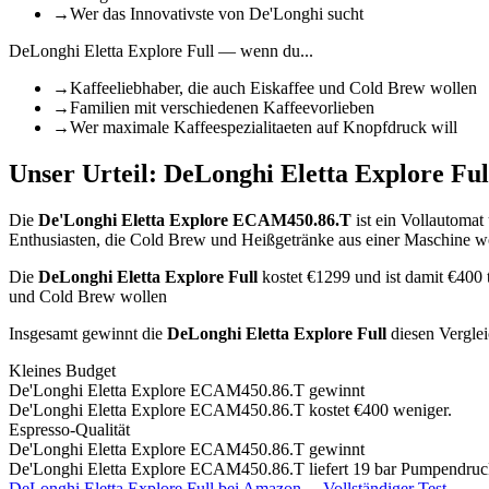
→
Wer das Innovativste von De'Longhi sucht
DeLonghi Eletta Explore Full
— wenn du...
→
Kaffeeliebhaber, die auch Eiskaffee und Cold Brew wollen
→
Familien mit verschiedenen Kaffeevorlieben
→
Wer maximale Kaffeespezialitaeten auf Knopfdruck will
Unser Urteil:
DeLonghi Eletta Explore Ful
Die
De'Longhi Eletta Explore ECAM450.86.T
ist
ein Vollautomat
Enthusiasten, die Cold Brew und Heißgetränke aus einer Maschine w
Die
DeLonghi Eletta Explore Full
kostet €
1299
und ist damit €400
und Cold Brew wollen
Insgesamt gewinnt die
DeLonghi Eletta Explore Full
diesen Vergle
Kleines Budget
De'Longhi Eletta Explore ECAM450.86.T
gewinnt
De'Longhi Eletta Explore ECAM450.86.T kostet €400 weniger.
Espresso-Qualität
De'Longhi Eletta Explore ECAM450.86.T
gewinnt
De'Longhi Eletta Explore ECAM450.86.T liefert 19 bar Pumpendruc
DeLonghi Eletta Explore Full
bei Amazon →
Vollständiger Test