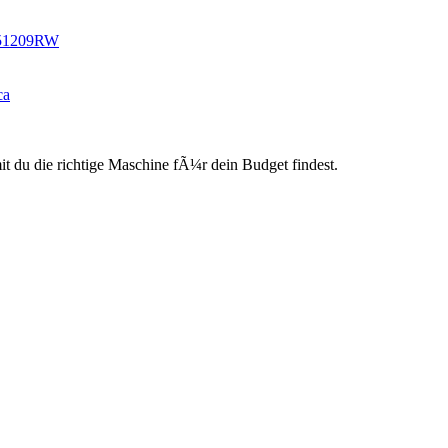
351209RW
ca
du die richtige Maschine fÃ¼r dein Budget findest.