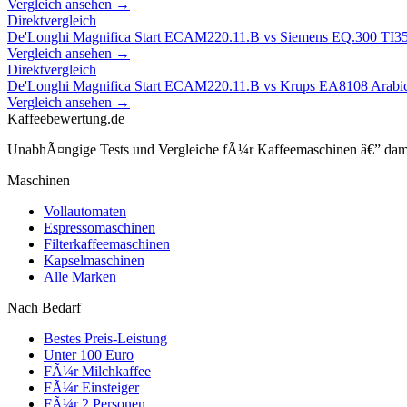
Vergleich ansehen →
Direktvergleich
De'Longhi Magnifica Start ECAM220.11.B
vs
Siemens EQ.300 TI
Vergleich ansehen →
Direktvergleich
De'Longhi Magnifica Start ECAM220.11.B
vs
Krups EA8108 Arabi
Vergleich ansehen →
Kaffeebewertung.de
UnabhÃ¤ngige Tests und Vergleiche fÃ¼r Kaffeemaschinen â€” damit 
Maschinen
Vollautomaten
Espressomaschinen
Filterkaffeemaschinen
Kapselmaschinen
Alle Marken
Nach Bedarf
Bestes Preis-Leistung
Unter 100 Euro
FÃ¼r Milchkaffee
FÃ¼r Einsteiger
FÃ¼r 2 Personen