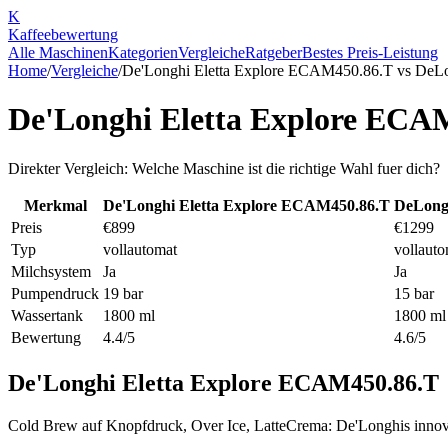
K
Kaffee
bewertung
Alle Maschinen
Kategorien
Vergleiche
Ratgeber
Bestes Preis-Leistung
Home
/
Vergleiche
/
De'Longhi Eletta Explore ECAM450.86.T
vs
DeLo
De'Longhi Eletta Explore ECA
Direkter Vergleich: Welche Maschine ist die richtige Wahl fuer dich?
Merkmal
De'Longhi Eletta Explore ECAM450.86.T
DeLongh
Preis
€899
€1299
Typ
vollautomat
vollauto
Milchsystem
Ja
Ja
Pumpendruck
19 bar
15 bar
Wassertank
1800 ml
1800 ml
Bewertung
4.4/5
4.6/5
De'Longhi Eletta Explore ECAM450.86.T
Cold Brew auf Knopfdruck, Over Ice, LatteCrema: De'Longhis innova