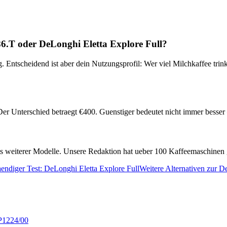
86.T
oder
DeLonghi Eletta Explore Full
?
. Entscheidend ist aber dein Nutzungsprofil: Wer viel Milchkaffee trin
er Unterschied betraegt €
400
. Guenstiger bedeutet nicht immer besse
ests weiterer Modelle. Unsere Redaktion hat ueber 100 Kaffeemaschinen 
aendiger Test:
DeLonghi Eletta Explore Full
Weitere Alternativen zur
De
EP1224/00