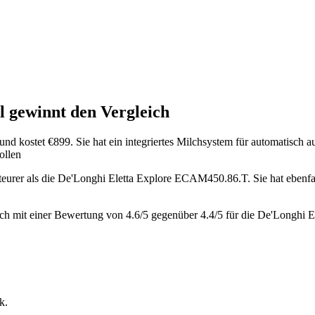
l
gewinnt den Vergleich
und kostet €
899
.
Sie hat ein integriertes Milchsystem für automatisch 
ollen
 teurer als die De'Longhi Eletta Explore ECAM450.86.T
.
Sie hat ebenfa
ich mit einer Bewertung von
4.6
/5 gegenüber
4.4
/5 für die
De'Longhi E
k.