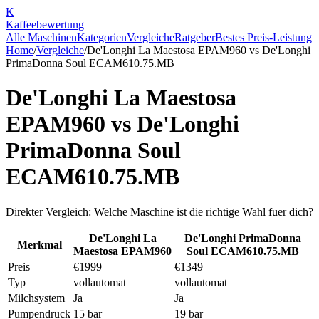
K
Kaffee
bewertung
Alle Maschinen
Kategorien
Vergleiche
Ratgeber
Bestes Preis-Leistung
Home
/
Vergleiche
/
De'Longhi La Maestosa EPAM960
vs
De'Longhi
PrimaDonna Soul ECAM610.75.MB
De'Longhi La Maestosa
EPAM960
vs
De'Longhi
PrimaDonna Soul
ECAM610.75.MB
Direkter Vergleich: Welche Maschine ist die richtige Wahl fuer dich?
De'Longhi La
De'Longhi PrimaDonna
Merkmal
Maestosa EPAM960
Soul ECAM610.75.MB
Preis
€1999
€1349
Typ
vollautomat
vollautomat
Milchsystem
Ja
Ja
Pumpendruck
15 bar
19 bar