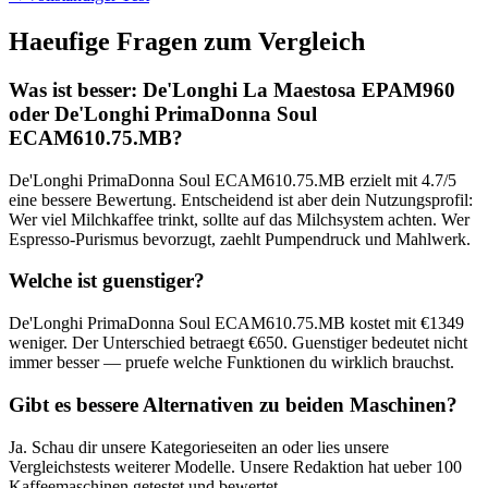
Haeufige Fragen zum Vergleich
Was ist besser:
De'Longhi La Maestosa EPAM960
oder
De'Longhi PrimaDonna Soul
ECAM610.75.MB
?
De'Longhi PrimaDonna Soul ECAM610.75.MB
erzielt mit
4.7
/5
eine bessere Bewertung. Entscheidend ist aber dein Nutzungsprofil:
Wer viel Milchkaffee trinkt, sollte auf das Milchsystem achten. Wer
Espresso-Purismus bevorzugt, zaehlt Pumpendruck und Mahlwerk.
Welche ist guenstiger?
De'Longhi PrimaDonna Soul ECAM610.75.MB
kostet mit €
1349
weniger. Der Unterschied betraegt €
650
. Guenstiger bedeutet nicht
immer besser — pruefe welche Funktionen du wirklich brauchst.
Gibt es bessere Alternativen zu beiden Maschinen?
Ja. Schau dir unsere Kategorieseiten an oder lies unsere
Vergleichstests weiterer Modelle. Unsere Redaktion hat ueber 100
Kaffeemaschinen getestet und bewertet.