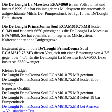
Die
De'Longhi La Maestosa EPAM960
ist
ein Vollautomat
und
kostet €
1999
.
Sie hat ein integriertes Milchsystem für automatisch
aufgeschäumte Milch.
Der Pumpendruck beträgt 15 bar.
De'Longhi-
Enthusiasten
Die
De'Longhi PrimaDonna Soul ECAM610.75.MB
kostet
€
1349
und ist damit €650 günstiger als die De'Longhi La Maestosa
EPAM960
.
Sie hat ebenfalls ein integriertes Milchsystem.
Kaffeenennner ohne Budgetgrenze
Insgesamt gewinnt die
De'Longhi PrimaDonna Soul
ECAM610.75.MB
diesen Vergleich mit einer Bewertung von
4.7
/5
gegenüber
4.6
/5 für die
De'Longhi La Maestosa EPAM960
.
Dazu
kostet sie €650 weniger.
Kleines Budget
De'Longhi PrimaDonna Soul ECAM610.75.MB
gewinnt
De'Longhi PrimaDonna Soul ECAM610.75.MB kostet €650
weniger.
Espresso-Qualität
De'Longhi PrimaDonna Soul ECAM610.75.MB
gewinnt
De'Longhi PrimaDonna Soul ECAM610.75.MB liefert 19 bar
Pumpendruck.
De'Longhi PrimaDonna Soul ECAM610.75.MB
bei Amazon
→
Vollständiger Test