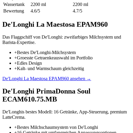
Wassertank
2200 ml
2200 ml
Bewertung
4.6/5
4.7/5
De'Longhi La Maestosa EPAM960
Das Flaggschiff von De'Longhi: zweifarbiges Milchsystem und
Barista-Expertise.
+
Bestes De'Longhi-Milchsystem
+
Groesste Getraenkeauswahl im Portfolio
+
Edles Design
+
Kalt- und Warmschaum gleichzeitig
De'Longhi La Maestosa EPAM960
ansehen →
De'Longhi PrimaDonna Soul
ECAM610.75.MB
De'Longhis bestes Modell: 16 Getränke, App-Steuerung, premium
LatteCrema.
+
Bestes Milchschaumsystem von De'Longhi
+
16 Getränke mit umfangreichen Anpassungsoptionen