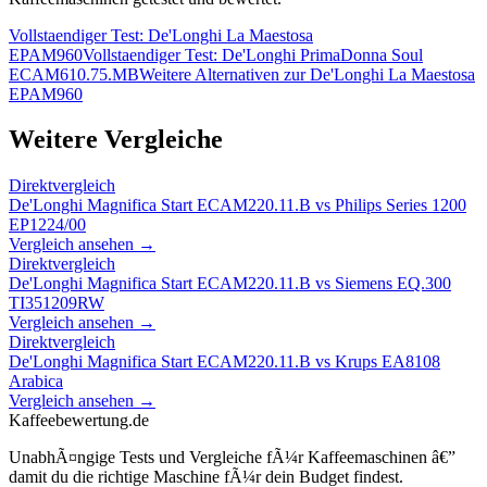
Vollstaendiger Test:
De'Longhi La Maestosa
EPAM960
Vollstaendiger Test:
De'Longhi PrimaDonna Soul
ECAM610.75.MB
Weitere Alternativen zur
De'Longhi La Maestosa
EPAM960
Weitere Vergleiche
Direktvergleich
De'Longhi Magnifica Start ECAM220.11.B
vs
Philips Series 1200
EP1224/00
Vergleich ansehen →
Direktvergleich
De'Longhi Magnifica Start ECAM220.11.B
vs
Siemens EQ.300
TI351209RW
Vergleich ansehen →
Direktvergleich
De'Longhi Magnifica Start ECAM220.11.B
vs
Krups EA8108
Arabica
Vergleich ansehen →
Kaffeebewertung.de
UnabhÃ¤ngige Tests und Vergleiche fÃ¼r Kaffeemaschinen â€”
damit du die richtige Maschine fÃ¼r dein Budget findest.