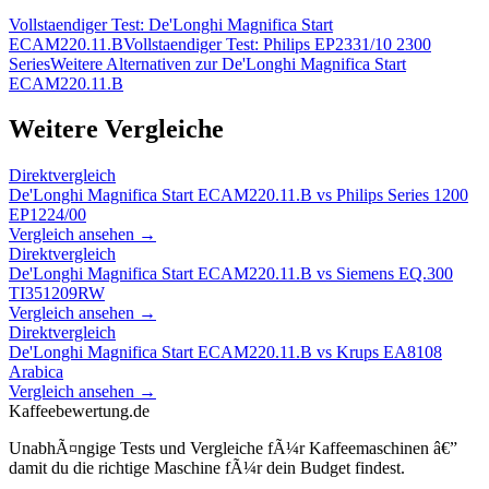
Vollstaendiger Test:
De'Longhi Magnifica Start
ECAM220.11.B
Vollstaendiger Test:
Philips EP2331/10 2300
Series
Weitere Alternativen zur
De'Longhi Magnifica Start
ECAM220.11.B
Weitere Vergleiche
Direktvergleich
De'Longhi Magnifica Start ECAM220.11.B
vs
Philips Series 1200
EP1224/00
Vergleich ansehen →
Direktvergleich
De'Longhi Magnifica Start ECAM220.11.B
vs
Siemens EQ.300
TI351209RW
Vergleich ansehen →
Direktvergleich
De'Longhi Magnifica Start ECAM220.11.B
vs
Krups EA8108
Arabica
Vergleich ansehen →
Kaffeebewertung.de
UnabhÃ¤ngige Tests und Vergleiche fÃ¼r Kaffeemaschinen â€”
damit du die richtige Maschine fÃ¼r dein Budget findest.