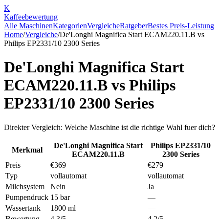
K
Kaffee
bewertung
Alle Maschinen
Kategorien
Vergleiche
Ratgeber
Bestes Preis-Leistung
Home
/
Vergleiche
/
De'Longhi Magnifica Start ECAM220.11.B
vs
Philips EP2331/10 2300 Series
De'Longhi Magnifica Start
ECAM220.11.B
vs
Philips
EP2331/10 2300 Series
Direkter Vergleich: Welche Maschine ist die richtige Wahl fuer dich?
De'Longhi Magnifica Start
Philips EP2331/10
Merkmal
ECAM220.11.B
2300 Series
Preis
€369
€279
Typ
vollautomat
vollautomat
Milchsystem
Nein
Ja
Pumpendruck
15 bar
—
Wassertank
1800 ml
—
Bewertung
4.3/5
4.2/5