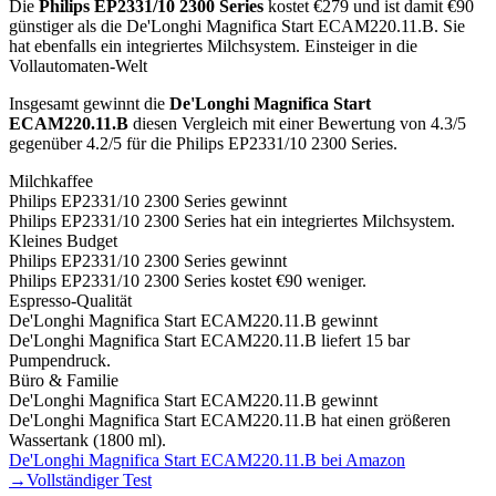
Die
Philips EP2331/10 2300 Series
kostet €
279
und ist damit €90
günstiger als die De'Longhi Magnifica Start ECAM220.11.B
.
Sie
hat ebenfalls ein integriertes Milchsystem.
Einsteiger in die
Vollautomaten-Welt
Insgesamt gewinnt die
De'Longhi Magnifica Start
ECAM220.11.B
diesen Vergleich mit einer Bewertung von
4.3
/5
gegenüber
4.2
/5 für die
Philips EP2331/10 2300 Series
.
Milchkaffee
Philips EP2331/10 2300 Series
gewinnt
Philips EP2331/10 2300 Series hat ein integriertes Milchsystem.
Kleines Budget
Philips EP2331/10 2300 Series
gewinnt
Philips EP2331/10 2300 Series kostet €90 weniger.
Espresso-Qualität
De'Longhi Magnifica Start ECAM220.11.B
gewinnt
De'Longhi Magnifica Start ECAM220.11.B liefert 15 bar
Pumpendruck.
Büro & Familie
De'Longhi Magnifica Start ECAM220.11.B
gewinnt
De'Longhi Magnifica Start ECAM220.11.B hat einen größeren
Wassertank (1800 ml).
De'Longhi Magnifica Start ECAM220.11.B
bei Amazon
→
Vollständiger Test