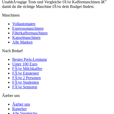
UnabhÃ¤ngige Tests und Vergleiche fÃ¼r Kaffeemaschinen â€”
damit du die richtige Maschine fÃ¼r dein Budget findest.
Maschinen
Vollautomaten
Espressomaschinen
Filterkaffeemaschinen
Kapselmaschinen
Alle Marken
Nach Bedarf
Bestes Preis-Leistung
Unter 100 Euro
FÃ¼r Milchkaffee
FÃ¼r Einsteiger
FÃ¼r 2 Personen
FÃ¼r Studenten
FÃ¼r Senioren
Ãœber uns
Ãœber uns
Ratgeber
Alle Vergleiche