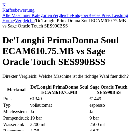
K
Kaffee
bewertung
Alle Maschinen
Kategorien
Vergleiche
Ratgeber
Bestes Preis-Leistung
Home
/
Vergleiche
/
De'Longhi PrimaDonna Soul ECAM610.75.MB
vs
Sage Oracle Touch SES990BSS
De'Longhi PrimaDonna Soul
ECAM610.75.MB
vs
Sage
Oracle Touch SES990BSS
Direkter Vergleich: Welche Maschine ist die richtige Wahl fuer dich?
De'Longhi PrimaDonna Soul
Sage Oracle Touch
Merkmal
ECAM610.75.MB
SES990BSS
Preis
€1349
€1449
Typ
vollautomat
espresso
Milchsystem
Ja
Ja
Pumpendruck
19 bar
9 bar
Wassertank
2200 ml
2500 ml
Bewertung
4.7/5
4.6/5