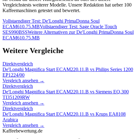
Vergleichstests weiterer Modelle. Unsere Redaktion hat ueber 100
Kaffeemaschinen getestet und bewertet.
Vollstaendiger Test:
De'Longhi PrimaDonna Soul
ECAM610.75.MB
Vollstaendiger Test:
Sage Oracle Touch
SES990BSS
Weitere Alternativen zur
De'Longhi PrimaDonna Soul
ECAM610.75.MB
Weitere Vergleiche
Direktvergleich
De'Longhi Magnifica Start ECAM220.11.B
vs
Philips Series 1200
EP1224/00
Vergleich ansehen →
Direktvergleich
De'Longhi Magnifica Start ECAM220.11.B
vs
Siemens EQ.300
TI351209RW
Vergleich ansehen →
Direktvergleich
De'Longhi Magnifica Start ECAM220.11.B
vs
Krups EA8108
Arabica
Vergleich ansehen →
Kaffeebewertung.de