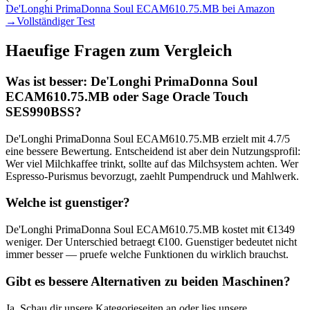
De'Longhi PrimaDonna Soul ECAM610.75.MB
bei Amazon
→
Vollständiger Test
Haeufige Fragen zum Vergleich
Was ist besser:
De'Longhi PrimaDonna Soul
ECAM610.75.MB
oder
Sage Oracle Touch
SES990BSS
?
De'Longhi PrimaDonna Soul ECAM610.75.MB
erzielt mit
4.7
/5
eine bessere Bewertung. Entscheidend ist aber dein Nutzungsprofil:
Wer viel Milchkaffee trinkt, sollte auf das Milchsystem achten. Wer
Espresso-Purismus bevorzugt, zaehlt Pumpendruck und Mahlwerk.
Welche ist guenstiger?
De'Longhi PrimaDonna Soul ECAM610.75.MB
kostet mit €
1349
weniger. Der Unterschied betraegt €
100
. Guenstiger bedeutet nicht
immer besser — pruefe welche Funktionen du wirklich brauchst.
Gibt es bessere Alternativen zu beiden Maschinen?
Ja. Schau dir unsere Kategorieseiten an oder lies unsere