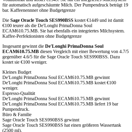
für automatisch aufgeschäumte Milch.
Der Pumpendruck beträgt 19
bar.
Kaffeenennner ohne Budgetgrenze
Die
Sage Oracle Touch SES990BSS
kostet €
1449
und ist damit
€100 teurer als die De'Longhi PrimaDonna Soul
ECAM610.75.MB
.
Sie hat ebenfalls ein integriertes Milchsystem.
Kaffee-Perfektionisten ohne Budgetgrenze
Insgesamt gewinnt die
De'Longhi PrimaDonna Soul
ECAM610.75.MB
diesen Vergleich mit einer Bewertung von
4.7
/5
gegenüber
4.6
/5 für die
Sage Oracle Touch SES990BSS
.
Dazu
kostet sie €100 weniger.
Kleines Budget
De'Longhi PrimaDonna Soul ECAM610.75.MB
gewinnt
De'Longhi PrimaDonna Soul ECAM610.75.MB kostet €100
weniger.
Espresso-Qualität
De'Longhi PrimaDonna Soul ECAM610.75.MB
gewinnt
De'Longhi PrimaDonna Soul ECAM610.75.MB liefert 19 bar
Pumpendruck.
Büro & Familie
Sage Oracle Touch SES990BSS
gewinnt
Sage Oracle Touch SES990BSS hat einen größeren Wassertank
(2500 ml).