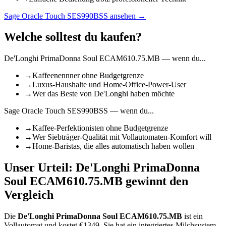
Sage Oracle Touch SES990BSS
ansehen →
Welche solltest du kaufen?
De'Longhi PrimaDonna Soul ECAM610.75.MB
— wenn du...
→
Kaffeenennner ohne Budgetgrenze
→
Luxus-Haushalte und Home-Office-Power-User
→
Wer das Beste von De'Longhi haben möchte
Sage Oracle Touch SES990BSS
— wenn du...
→
Kaffee-Perfektionisten ohne Budgetgrenze
→
Wer Siebträger-Qualität mit Vollautomaten-Komfort will
→
Home-Baristas, die alles automatisch haben wollen
Unser Urteil:
De'Longhi PrimaDonna
Soul ECAM610.75.MB
gewinnt den
Vergleich
Die
De'Longhi PrimaDonna Soul ECAM610.75.MB
ist
ein
Vollautomat
und kostet €
1349
.
Sie hat ein integriertes Milchsystem