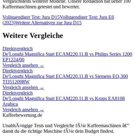
Vergleichstests weiterer Modelle. Unsere Redaktion hat ueber 100
Kaffeemaschinen getestet und bewertet.
Vollstaendiger Test:
Jura D15
Vollstaendiger Test:
Jura E6
(2023)
Weitere Alternativen zur
Jura D15
Weitere Vergleiche
Direktvergleich
De'Longhi Magnifica Start ECAM220.11.B
vs
Philips Series 1200
EP1224/00
Vergleich ansehen →
Direktvergleich
De'Longhi Magnifica Start ECAM220.11.B
vs
Siemens EQ.300
TI351209RW
Vergleich ansehen →
Direktvergleich
De'Longhi Magnifica Start ECAM220.11.B
vs
Krups EA8108
Arabica
Vergleich ansehen →
Kaffeebewertung.de
UnabhÃ¤ngige Tests und Vergleiche fÃ¼r Kaffeemaschinen â€”
damit du die richtige Maschine fÃ¼r dein Budget findest.