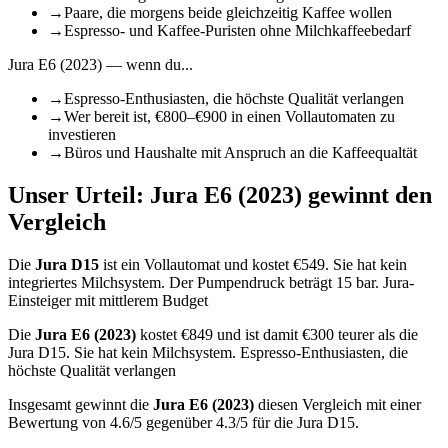
→
Paare, die morgens beide gleichzeitig Kaffee wollen
→
Espresso- und Kaffee-Puristen ohne Milchkaffeebedarf
Jura E6 (2023)
— wenn du...
→
Espresso-Enthusiasten, die höchste Qualität verlangen
→
Wer bereit ist, €800–€900 in einen Vollautomaten zu
investieren
→
Büros und Haushalte mit Anspruch an die Kaffeequaltät
Unser Urteil:
Jura E6 (2023)
gewinnt den
Vergleich
Die
Jura D15
ist
ein Vollautomat
und kostet €
549
.
Sie hat kein
integriertes Milchsystem.
Der Pumpendruck beträgt 15 bar.
Jura-
Einsteiger mit mittlerem Budget
Die
Jura E6 (2023)
kostet €
849
und ist damit €300 teurer als die
Jura D15
.
Sie hat kein Milchsystem.
Espresso-Enthusiasten, die
höchste Qualität verlangen
Insgesamt gewinnt die
Jura E6 (2023)
diesen Vergleich mit einer
Bewertung von
4.6
/5 gegenüber
4.3
/5 für die
Jura D15
.