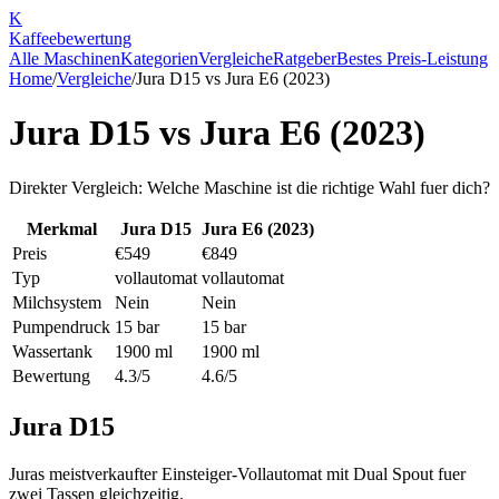
K
Kaffee
bewertung
Alle Maschinen
Kategorien
Vergleiche
Ratgeber
Bestes Preis-Leistung
Home
/
Vergleiche
/
Jura D15
vs
Jura E6 (2023)
Jura D15
vs
Jura E6 (2023)
Direkter Vergleich: Welche Maschine ist die richtige Wahl fuer dich?
Merkmal
Jura D15
Jura E6 (2023)
Preis
€549
€849
Typ
vollautomat
vollautomat
Milchsystem
Nein
Nein
Pumpendruck
15 bar
15 bar
Wassertank
1900 ml
1900 ml
Bewertung
4.3/5
4.6/5
Jura D15
Juras meistverkaufter Einsteiger-Vollautomat mit Dual Spout fuer
zwei Tassen gleichzeitig.