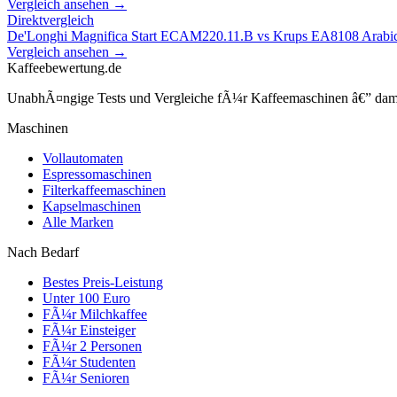
Vergleich ansehen →
Direktvergleich
De'Longhi Magnifica Start ECAM220.11.B
vs
Krups EA8108 Arabi
Vergleich ansehen →
Kaffeebewertung.de
UnabhÃ¤ngige Tests und Vergleiche fÃ¼r Kaffeemaschinen â€” damit 
Maschinen
Vollautomaten
Espressomaschinen
Filterkaffeemaschinen
Kapselmaschinen
Alle Marken
Nach Bedarf
Bestes Preis-Leistung
Unter 100 Euro
FÃ¼r Milchkaffee
FÃ¼r Einsteiger
FÃ¼r 2 Personen
FÃ¼r Studenten
FÃ¼r Senioren