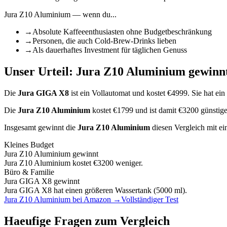
Jura Z10 Aluminium
— wenn du...
→
Absolute Kaffeeenthusiasten ohne Budgetbeschränkung
→
Personen, die auch Cold-Brew-Drinks lieben
→
Als dauerhaftes Investment für täglichen Genuss
Unser Urteil:
Jura Z10 Aluminium
gewinnt
Die
Jura GIGA X8
ist
ein Vollautomat
und kostet €
4999
.
Sie hat ein
Die
Jura Z10 Aluminium
kostet €
1799
und ist damit €3200 günstig
Insgesamt gewinnt die
Jura Z10 Aluminium
diesen Vergleich mit e
Kleines Budget
Jura Z10 Aluminium
gewinnt
Jura Z10 Aluminium kostet €3200 weniger.
Büro & Familie
Jura GIGA X8
gewinnt
Jura GIGA X8 hat einen größeren Wassertank (5000 ml).
Jura Z10 Aluminium
bei Amazon →
Vollständiger Test
Haeufige Fragen zum Vergleich