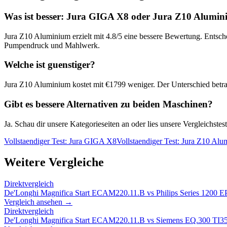
Was ist besser:
Jura GIGA X8
oder
Jura Z10 Alumin
Jura Z10 Aluminium
erzielt mit
4.8
/5 eine bessere Bewertung. Entsche
Pumpendruck und Mahlwerk.
Welche ist guenstiger?
Jura Z10 Aluminium
kostet mit €
1799
weniger. Der Unterschied betra
Gibt es bessere Alternativen zu beiden Maschinen?
Ja. Schau dir unsere Kategorieseiten an oder lies unsere Vergleichst
Vollstaendiger Test:
Jura GIGA X8
Vollstaendiger Test:
Jura Z10 Alu
Weitere Vergleiche
Direktvergleich
De'Longhi Magnifica Start ECAM220.11.B
vs
Philips Series 1200 
Vergleich ansehen →
Direktvergleich
De'Longhi Magnifica Start ECAM220.11.B
vs
Siemens EQ.300 TI