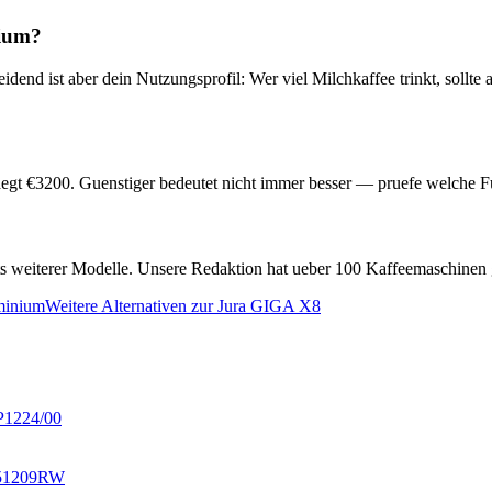
ium
?
idend ist aber dein Nutzungsprofil: Wer viel Milchkaffee trinkt, sollt
egt €
3200
. Guenstiger bedeutet nicht immer besser — pruefe welche F
ests weiterer Modelle. Unsere Redaktion hat ueber 100 Kaffeemaschinen 
minium
Weitere Alternativen zur
Jura GIGA X8
EP1224/00
351209RW