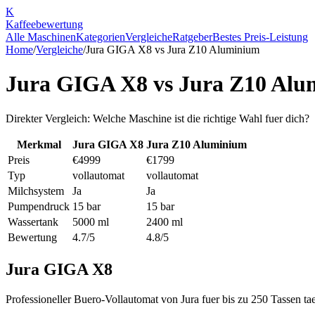
K
Kaffee
bewertung
Alle Maschinen
Kategorien
Vergleiche
Ratgeber
Bestes Preis-Leistung
Home
/
Vergleiche
/
Jura GIGA X8
vs
Jura Z10 Aluminium
Jura GIGA X8
vs
Jura Z10 Alu
Direkter Vergleich: Welche Maschine ist die richtige Wahl fuer dich?
Merkmal
Jura GIGA X8
Jura Z10 Aluminium
Preis
€4999
€1799
Typ
vollautomat
vollautomat
Milchsystem
Ja
Ja
Pumpendruck
15 bar
15 bar
Wassertank
5000 ml
2400 ml
Bewertung
4.7/5
4.8/5
Jura GIGA X8
Professioneller Buero-Vollautomat von Jura fuer bis zu 250 Tassen tae