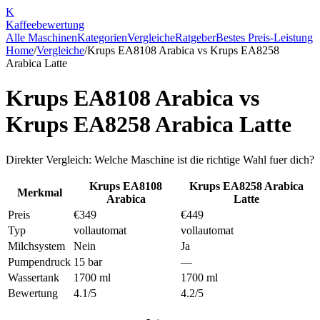
K
Kaffee
bewertung
Alle Maschinen
Kategorien
Vergleiche
Ratgeber
Bestes Preis-Leistung
Home
/
Vergleiche
/
Krups EA8108 Arabica
vs
Krups EA8258
Arabica Latte
Krups EA8108 Arabica
vs
Krups EA8258 Arabica Latte
Direkter Vergleich: Welche Maschine ist die richtige Wahl fuer dich?
Krups EA8108
Krups EA8258 Arabica
Merkmal
Arabica
Latte
Preis
€349
€449
Typ
vollautomat
vollautomat
Milchsystem
Nein
Ja
Pumpendruck
15 bar
—
Wassertank
1700 ml
1700 ml
Bewertung
4.1/5
4.2/5