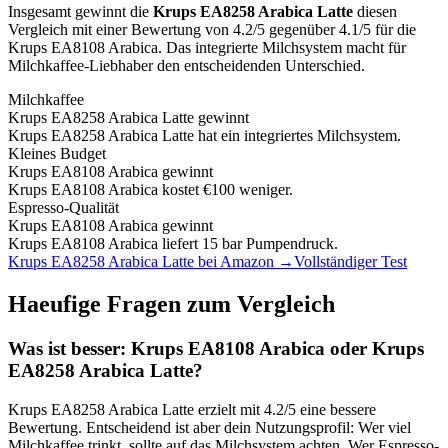
Insgesamt gewinnt die
Krups EA8258 Arabica Latte
diesen
Vergleich mit einer Bewertung von
4.2
/5 gegenüber
4.1
/5 für die
Krups EA8108 Arabica
.
Das integrierte Milchsystem macht für
Milchkaffee-Liebhaber den entscheidenden Unterschied.
Milchkaffee
Krups EA8258 Arabica Latte
gewinnt
Krups EA8258 Arabica Latte hat ein integriertes Milchsystem.
Kleines Budget
Krups EA8108 Arabica
gewinnt
Krups EA8108 Arabica kostet €100 weniger.
Espresso-Qualität
Krups EA8108 Arabica
gewinnt
Krups EA8108 Arabica liefert 15 bar Pumpendruck.
Krups EA8258 Arabica Latte
bei Amazon →
Vollständiger Test
Haeufige Fragen zum Vergleich
Was ist besser:
Krups EA8108 Arabica
oder
Krups
EA8258 Arabica Latte
?
Krups EA8258 Arabica Latte
erzielt mit
4.2
/5 eine bessere
Bewertung. Entscheidend ist aber dein Nutzungsprofil: Wer viel
Milchkaffee trinkt, sollte auf das Milchsystem achten. Wer Espresso-