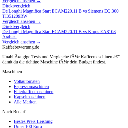
Vergleich ansehen →
Direktvergleich
De'Longhi Magnifica Start ECAM220.11.B
vs
Siemens EQ.300
TI351209RW
Vergleich ansehen →
Direktvergleich
De'Longhi Magnifica Start ECAM220.11.B
vs
Krups EA8108
Arabica
Vergleich ansehen →
Kaffeebewertung.de
UnabhÃ¤ngige Tests und Vergleiche fÃ¼r Kaffeemaschinen â€”
damit du die richtige Maschine fÃ¼r dein Budget findest.
Maschinen
Vollautomaten
Espressomaschinen
Filterkaffeemaschinen
Kapselmaschinen
Alle Marken
Nach Bedarf
Bestes Preis-Leistung
Unter 100 Euro