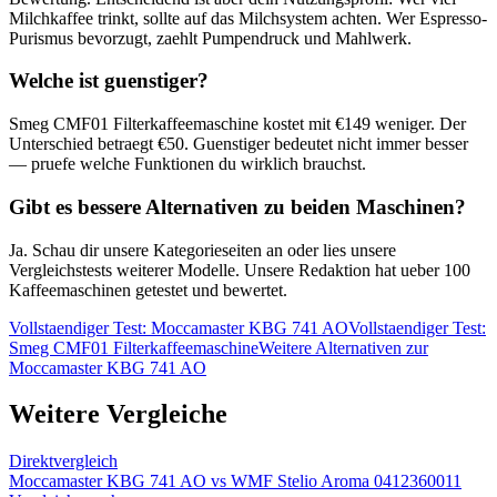
Milchkaffee trinkt, sollte auf das Milchsystem achten. Wer Espresso-
Purismus bevorzugt, zaehlt Pumpendruck und Mahlwerk.
Welche ist guenstiger?
Smeg CMF01 Filterkaffeemaschine
kostet mit €
149
weniger. Der
Unterschied betraegt €
50
. Guenstiger bedeutet nicht immer besser
— pruefe welche Funktionen du wirklich brauchst.
Gibt es bessere Alternativen zu beiden Maschinen?
Ja. Schau dir unsere Kategorieseiten an oder lies unsere
Vergleichstests weiterer Modelle. Unsere Redaktion hat ueber 100
Kaffeemaschinen getestet und bewertet.
Vollstaendiger Test:
Moccamaster KBG 741 AO
Vollstaendiger Test:
Smeg CMF01 Filterkaffeemaschine
Weitere Alternativen zur
Moccamaster KBG 741 AO
Weitere Vergleiche
Direktvergleich
Moccamaster KBG 741 AO
vs
WMF Stelio Aroma 0412360011