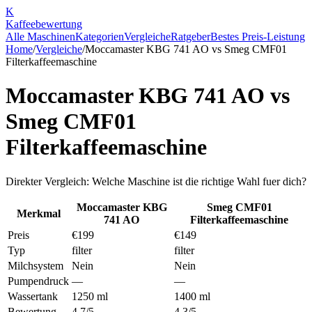
K
Kaffee
bewertung
Alle Maschinen
Kategorien
Vergleiche
Ratgeber
Bestes Preis-Leistung
Home
/
Vergleiche
/
Moccamaster KBG 741 AO
vs
Smeg CMF01
Filterkaffeemaschine
Moccamaster KBG 741 AO
vs
Smeg CMF01
Filterkaffeemaschine
Direkter Vergleich: Welche Maschine ist die richtige Wahl fuer dich?
Moccamaster KBG
Smeg CMF01
Merkmal
741 AO
Filterkaffeemaschine
Preis
€199
€149
Typ
filter
filter
Milchsystem
Nein
Nein
Pumpendruck
—
—
Wassertank
1250 ml
1400 ml
Bewertung
4.7/5
4.3/5