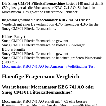
Die
Smeg CMF01 Filterkaffeemaschine
kostet €
149
und ist damit
€50 günstiger als die Moccamaster KBG 741 AO
.
Sie hat kein
Milchsystem.
Design-affine Filterkaffee-Liebhaber
Insgesamt gewinnt die
Moccamaster KBG 741 AO
diesen
Vergleich mit einer Bewertung von
4.7
/5 gegenüber
4.3
/5 für die
Smeg CMF01 Filterkaffeemaschine
.
Kleines Budget
Smeg CMF01 Filterkaffeemaschine
gewinnt
Smeg CMF01 Filterkaffeemaschine kostet €50 weniger.
Büro & Familie
Smeg CMF01 Filterkaffeemaschine
gewinnt
Smeg CMF01 Filterkaffeemaschine hat einen größeren Wassertank
(1400 ml).
Moccamaster KBG 741 AO
bei Amazon →
Vollständiger Test
Haeufige Fragen zum Vergleich
Was ist besser:
Moccamaster KBG 741 AO
oder
Smeg CMF01 Filterkaffeemaschine
?
Moccamaster KBG 741 AO
erzielt mit
4.7
/5 eine bessere
Bewertung. Entscheidend ist aber dein Nutzungsprofil: Wer viel