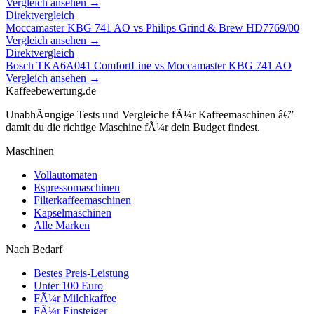
Vergleich ansehen →
Direktvergleich
Moccamaster KBG 741 AO
vs
Philips Grind & Brew HD7769/00
Vergleich ansehen →
Direktvergleich
Bosch TKA6A041 ComfortLine
vs
Moccamaster KBG 741 AO
Vergleich ansehen →
Kaffeebewertung.de
UnabhÃ¤ngige Tests und Vergleiche fÃ¼r Kaffeemaschinen â€”
damit du die richtige Maschine fÃ¼r dein Budget findest.
Maschinen
Vollautomaten
Espressomaschinen
Filterkaffeemaschinen
Kapselmaschinen
Alle Marken
Nach Bedarf
Bestes Preis-Leistung
Unter 100 Euro
FÃ¼r Milchkaffee
FÃ¼r Einsteiger