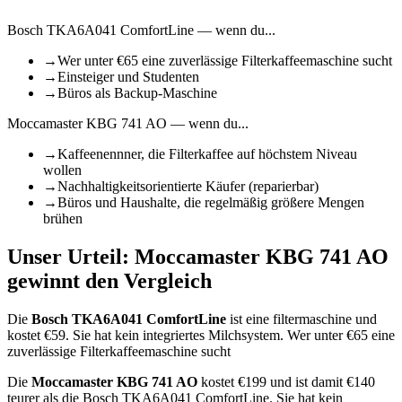
Bosch TKA6A041 ComfortLine
— wenn du...
→
Wer unter €65 eine zuverlässige Filterkaffeemaschine sucht
→
Einsteiger und Studenten
→
Büros als Backup-Maschine
Moccamaster KBG 741 AO
— wenn du...
→
Kaffeenennner, die Filterkaffee auf höchstem Niveau
wollen
→
Nachhaltigkeitsorientierte Käufer (reparierbar)
→
Büros und Haushalte, die regelmäßig größere Mengen
brühen
Unser Urteil:
Moccamaster KBG 741 AO
gewinnt den Vergleich
Die
Bosch TKA6A041 ComfortLine
ist
eine filtermaschine
und
kostet €
59
.
Sie hat kein integriertes Milchsystem.
Wer unter €65 eine
zuverlässige Filterkaffeemaschine sucht
Die
Moccamaster KBG 741 AO
kostet €
199
und ist damit €140
teurer als die Bosch TKA6A041 ComfortLine
.
Sie hat kein