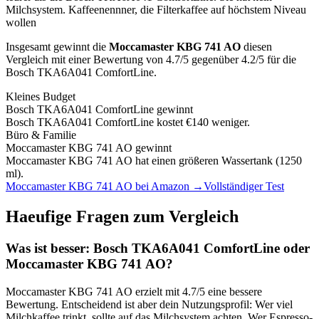
Milchsystem.
Kaffeenennner, die Filterkaffee auf höchstem Niveau
wollen
Insgesamt gewinnt die
Moccamaster KBG 741 AO
diesen
Vergleich mit einer Bewertung von
4.7
/5 gegenüber
4.2
/5 für die
Bosch TKA6A041 ComfortLine
.
Kleines Budget
Bosch TKA6A041 ComfortLine
gewinnt
Bosch TKA6A041 ComfortLine kostet €140 weniger.
Büro & Familie
Moccamaster KBG 741 AO
gewinnt
Moccamaster KBG 741 AO hat einen größeren Wassertank (1250
ml).
Moccamaster KBG 741 AO
bei Amazon →
Vollständiger Test
Haeufige Fragen zum Vergleich
Was ist besser:
Bosch TKA6A041 ComfortLine
oder
Moccamaster KBG 741 AO
?
Moccamaster KBG 741 AO
erzielt mit
4.7
/5 eine bessere
Bewertung. Entscheidend ist aber dein Nutzungsprofil: Wer viel
Milchkaffee trinkt, sollte auf das Milchsystem achten. Wer Espresso-