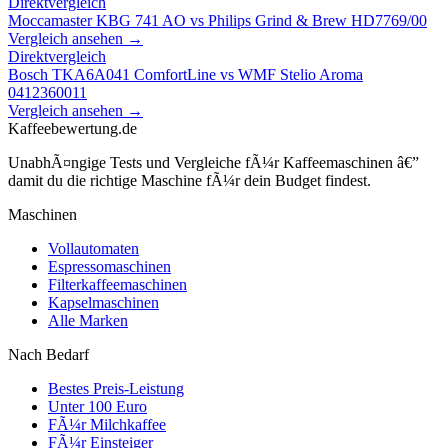
Direktvergleich
Moccamaster KBG 741 AO
vs
Philips Grind & Brew HD7769/00
Vergleich ansehen →
Direktvergleich
Bosch TKA6A041 ComfortLine
vs
WMF Stelio Aroma
0412360011
Vergleich ansehen →
Kaffeebewertung.de
UnabhÃ¤ngige Tests und Vergleiche fÃ¼r Kaffeemaschinen â€”
damit du die richtige Maschine fÃ¼r dein Budget findest.
Maschinen
Vollautomaten
Espressomaschinen
Filterkaffeemaschinen
Kapselmaschinen
Alle Marken
Nach Bedarf
Bestes Preis-Leistung
Unter 100 Euro
FÃ¼r Milchkaffee
FÃ¼r Einsteiger