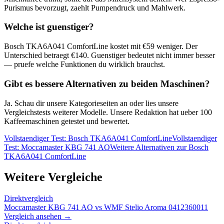
Purismus bevorzugt, zaehlt Pumpendruck und Mahlwerk.
Welche ist guenstiger?
Bosch TKA6A041 ComfortLine
kostet mit €
59
weniger. Der
Unterschied betraegt €
140
. Guenstiger bedeutet nicht immer besser
— pruefe welche Funktionen du wirklich brauchst.
Gibt es bessere Alternativen zu beiden Maschinen?
Ja. Schau dir unsere Kategorieseiten an oder lies unsere
Vergleichstests weiterer Modelle. Unsere Redaktion hat ueber 100
Kaffeemaschinen getestet und bewertet.
Vollstaendiger Test:
Bosch TKA6A041 ComfortLine
Vollstaendiger
Test:
Moccamaster KBG 741 AO
Weitere Alternativen zur
Bosch
TKA6A041 ComfortLine
Weitere Vergleiche
Direktvergleich
Moccamaster KBG 741 AO
vs
WMF Stelio Aroma 0412360011
Vergleich ansehen →