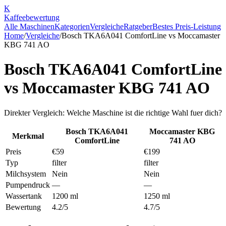
K
Kaffee
bewertung
Alle Maschinen
Kategorien
Vergleiche
Ratgeber
Bestes Preis-Leistung
Home
/
Vergleiche
/
Bosch TKA6A041 ComfortLine
vs
Moccamaster
KBG 741 AO
Bosch TKA6A041 ComfortLine
vs
Moccamaster KBG 741 AO
Direkter Vergleich: Welche Maschine ist die richtige Wahl fuer dich?
Bosch TKA6A041
Moccamaster KBG
Merkmal
ComfortLine
741 AO
Preis
€59
€199
Typ
filter
filter
Milchsystem
Nein
Nein
Pumpendruck
—
—
Wassertank
1200 ml
1250 ml
Bewertung
4.2/5
4.7/5