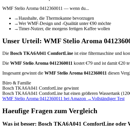
WMF Stelio Aroma 0412360011
— wenn du...
→
Haushalte, die Thermokanne bevorzugen
→
Wer WMF-Design und -Qualität unter €90 möchte
→
Timer-Nutzer, die morgens fertigen Kaffee wollen
Unser Urteil:
WMF Stelio Aroma 0412360
Die
Bosch TKA6A041 ComfortLine
ist
eine filtermaschine
und kost
Die
WMF Stelio Aroma 0412360011
kostet €
79
und ist damit €20 
Insgesamt gewinnt die
WMF Stelio Aroma 0412360011
diesen Verg
Büro & Familie
Bosch TKA6A041 ComfortLine
gewinnt
Bosch TKA6A041 ComfortLine hat einen größeren Wassertank (1200
WMF Stelio Aroma 0412360011
bei Amazon →
Vollständiger Test
Haeufige Fragen zum Vergleich
Was ist besser:
Bosch TKA6A041 ComfortLine
oder