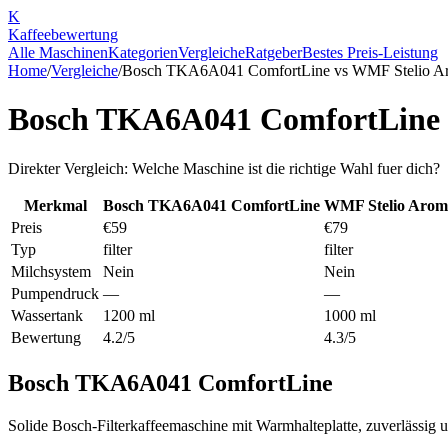
K
Kaffee
bewertung
Alle Maschinen
Kategorien
Vergleiche
Ratgeber
Bestes Preis-Leistung
Home
/
Vergleiche
/
Bosch TKA6A041 ComfortLine
vs
WMF Stelio A
Bosch TKA6A041 ComfortLine
Direkter Vergleich: Welche Maschine ist die richtige Wahl fuer dich?
Merkmal
Bosch TKA6A041 ComfortLine
WMF Stelio Arom
Preis
€59
€79
Typ
filter
filter
Milchsystem
Nein
Nein
Pumpendruck
—
—
Wassertank
1200 ml
1000 ml
Bewertung
4.2/5
4.3/5
Bosch TKA6A041 ComfortLine
Solide Bosch-Filterkaffeemaschine mit Warmhalteplatte, zuverlässig u