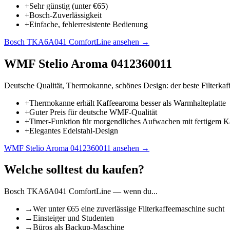
+
Sehr günstig (unter €65)
+
Bosch-Zuverlässigkeit
+
Einfache, fehlerresistente Bedienung
Bosch TKA6A041 ComfortLine
ansehen →
WMF Stelio Aroma 0412360011
Deutsche Qualität, Thermokanne, schönes Design: der beste Filterkaf
+
Thermokanne erhält Kaffeearoma besser als Warmhalteplatte
+
Guter Preis für deutsche WMF-Qualität
+
Timer-Funktion für morgendliches Aufwachen mit fertigem K
+
Elegantes Edelstahl-Design
WMF Stelio Aroma 0412360011
ansehen →
Welche solltest du kaufen?
Bosch TKA6A041 ComfortLine
— wenn du...
→
Wer unter €65 eine zuverlässige Filterkaffeemaschine sucht
→
Einsteiger und Studenten
→
Büros als Backup-Maschine