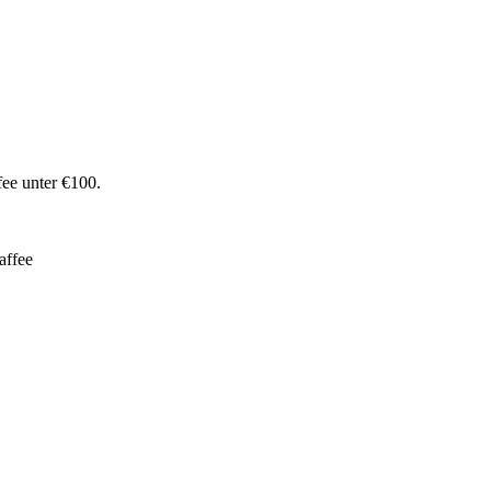
fee unter €100.
affee