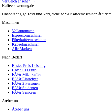
Vergleich ansehen →
Kaffeebewertung.de
UnabhÃ¤ngige Tests und Vergleiche fÃ¼r Kaffeemaschinen â€” damit 
Maschinen
Vollautomaten
Espressomaschinen
Filterkaffeemaschinen
Kapselmaschinen
Alle Marken
Nach Bedarf
Bestes Preis-Leistung
Unter 100 Euro
FÃ¼r Milchkaffee
FÃ¼r Einsteiger
FÃ¼r 2 Personen
FÃ¼r Studenten
FÃ¼r Senioren
Ãœber uns
Ãœber uns