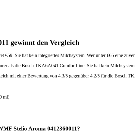
011
gewinnt den Vergleich
et €
59
.
Sie hat kein integriertes Milchsystem.
Wer unter €65 eine zuver
teurer als die Bosch TKA6A041 ComfortLine
.
Sie hat kein Milchsystem
leich mit einer Bewertung von
4.3
/5 gegenüber
4.2
/5 für die
Bosch TK
 ml).
WMF Stelio Aroma 0412360011
?