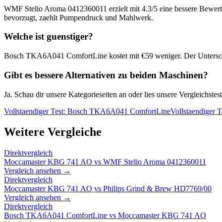
WMF Stelio Aroma 0412360011
erzielt mit
4.3
/5 eine bessere Bewert
bevorzugt, zaehlt Pumpendruck und Mahlwerk.
Welche ist guenstiger?
Bosch TKA6A041 ComfortLine
kostet mit €
59
weniger. Der Untersc
Gibt es bessere Alternativen zu beiden Maschinen?
Ja. Schau dir unsere Kategorieseiten an oder lies unsere Vergleichst
Vollstaendiger Test:
Bosch TKA6A041 ComfortLine
Vollstaendiger T
Weitere Vergleiche
Direktvergleich
Moccamaster KBG 741 AO
vs
WMF Stelio Aroma 0412360011
Vergleich ansehen →
Direktvergleich
Moccamaster KBG 741 AO
vs
Philips Grind & Brew HD7769/00
Vergleich ansehen →
Direktvergleich
Bosch TKA6A041 ComfortLine
vs
Moccamaster KBG 741 AO