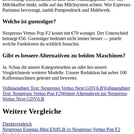
Milchkaffee trinkt, sollte auf das Milchsystem achten. Wer Espresso-
Purismus bevorzugt, zaehlt Pumpendruck und Mahlwerk.
Welche ist guenstiger?
Nespresso Vertuo Pop F2
kostet mit €
79
weniger. Der Unterschied
betraegt €
50
. Guenstiger bedeutet nicht immer besser — pruefe
welche Funktionen du wirklich brauchst.
Gibt es bessere Alternativen zu beiden Maschinen?
Ja. Schau dir unsere Kategorieseiten an oder lies unsere
Vergleichstests weiterer Modelle. Unsere Redaktion hat ueber 100
Kaffeemaschinen getestet und bewertet.
Vollstaendiger Test:
Nespresso Vertuo Next GDV6.B
Vollstaendiger
Test:
Nespresso Vertuo Pop F2
Weitere Alternativen zur
Nespresso
Vertuo Next GDV6.B
Weitere Vergleiche
Direktvergleich
Nespresso Essenza Mini EN85.B
vs
Nespresso Vertuo Pop F2