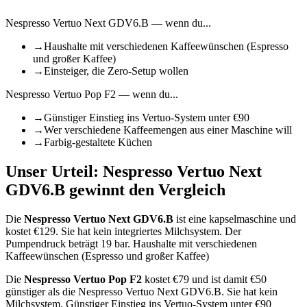
Nespresso Vertuo Next GDV6.B
— wenn du...
→
Haushalte mit verschiedenen Kaffeewünschen (Espresso
und großer Kaffee)
→
Einsteiger, die Zero-Setup wollen
Nespresso Vertuo Pop F2
— wenn du...
→
Günstiger Einstieg ins Vertuo-System unter €90
→
Wer verschiedene Kaffeemengen aus einer Maschine will
→
Farbig-gestaltete Küchen
Unser Urteil:
Nespresso Vertuo Next
GDV6.B
gewinnt den Vergleich
Die
Nespresso Vertuo Next GDV6.B
ist
eine kapselmaschine
und
kostet €
129
.
Sie hat kein integriertes Milchsystem.
Der
Pumpendruck beträgt 19 bar.
Haushalte mit verschiedenen
Kaffeewünschen (Espresso und großer Kaffee)
Die
Nespresso Vertuo Pop F2
kostet €
79
und ist damit €50
günstiger als die Nespresso Vertuo Next GDV6.B
.
Sie hat kein
Milchsystem.
Günstiger Einstieg ins Vertuo-System unter €90