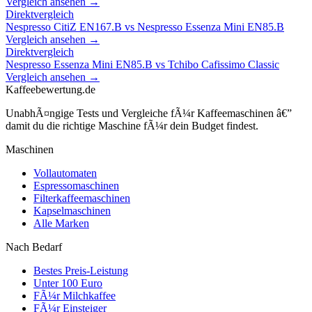
Vergleich ansehen →
Direktvergleich
Nespresso CitiZ EN167.B
vs
Nespresso Essenza Mini EN85.B
Vergleich ansehen →
Direktvergleich
Nespresso Essenza Mini EN85.B
vs
Tchibo Cafissimo Classic
Vergleich ansehen →
Kaffeebewertung.de
UnabhÃ¤ngige Tests und Vergleiche fÃ¼r Kaffeemaschinen â€”
damit du die richtige Maschine fÃ¼r dein Budget findest.
Maschinen
Vollautomaten
Espressomaschinen
Filterkaffeemaschinen
Kapselmaschinen
Alle Marken
Nach Bedarf
Bestes Preis-Leistung
Unter 100 Euro
FÃ¼r Milchkaffee
FÃ¼r Einsteiger