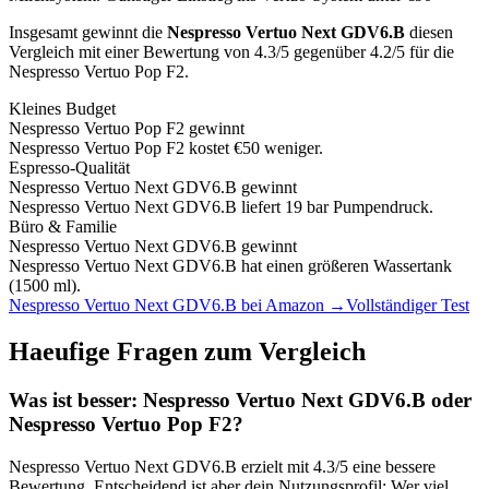
Insgesamt gewinnt die
Nespresso Vertuo Next GDV6.B
diesen
Vergleich mit einer Bewertung von
4.3
/5 gegenüber
4.2
/5 für die
Nespresso Vertuo Pop F2
.
Kleines Budget
Nespresso Vertuo Pop F2
gewinnt
Nespresso Vertuo Pop F2 kostet €50 weniger.
Espresso-Qualität
Nespresso Vertuo Next GDV6.B
gewinnt
Nespresso Vertuo Next GDV6.B liefert 19 bar Pumpendruck.
Büro & Familie
Nespresso Vertuo Next GDV6.B
gewinnt
Nespresso Vertuo Next GDV6.B hat einen größeren Wassertank
(1500 ml).
Nespresso Vertuo Next GDV6.B
bei Amazon →
Vollständiger Test
Haeufige Fragen zum Vergleich
Was ist besser:
Nespresso Vertuo Next GDV6.B
oder
Nespresso Vertuo Pop F2
?
Nespresso Vertuo Next GDV6.B
erzielt mit
4.3
/5 eine bessere
Bewertung. Entscheidend ist aber dein Nutzungsprofil: Wer viel