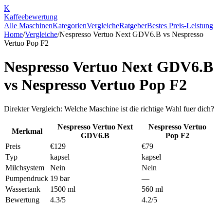
K
Kaffee
bewertung
Alle Maschinen
Kategorien
Vergleiche
Ratgeber
Bestes Preis-Leistung
Home
/
Vergleiche
/
Nespresso Vertuo Next GDV6.B
vs
Nespresso
Vertuo Pop F2
Nespresso Vertuo Next GDV6.B
vs
Nespresso Vertuo Pop F2
Direkter Vergleich: Welche Maschine ist die richtige Wahl fuer dich?
Nespresso Vertuo Next
Nespresso Vertuo
Merkmal
GDV6.B
Pop F2
Preis
€129
€79
Typ
kapsel
kapsel
Milchsystem
Nein
Nein
Pumpendruck
19 bar
—
Wassertank
1500 ml
560 ml
Bewertung
4.3/5
4.2/5