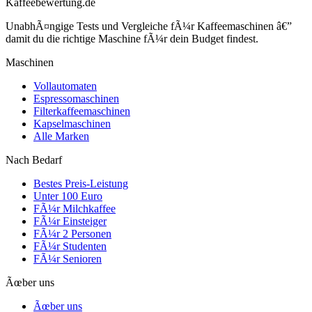
Kaffeebewertung.de
UnabhÃ¤ngige Tests und Vergleiche fÃ¼r Kaffeemaschinen â€”
damit du die richtige Maschine fÃ¼r dein Budget findest.
Maschinen
Vollautomaten
Espressomaschinen
Filterkaffeemaschinen
Kapselmaschinen
Alle Marken
Nach Bedarf
Bestes Preis-Leistung
Unter 100 Euro
FÃ¼r Milchkaffee
FÃ¼r Einsteiger
FÃ¼r 2 Personen
FÃ¼r Studenten
FÃ¼r Senioren
Ãœber uns
Ãœber uns