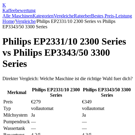
K
Kaffee
bewertung
Alle Maschinen
Kategorien
Vergleiche
Ratgeber
Bestes Preis-Leistung
Home
/
Vergleiche
/
Philips EP2331/10 2300 Series
vs
Philips
EP3343/50 3300 Series
Philips EP2331/10 2300 Series
vs
Philips EP3343/50 3300
Series
Direkter Vergleich: Welche Maschine ist die richtige Wahl fuer dich?
Philips EP2331/10 2300
Philips EP3343/50 3300
Merkmal
Series
Series
Preis
€279
€349
Typ
vollautomat
vollautomat
Milchsystem
Ja
Ja
Pumpendruck
—
—
Wassertank
—
—
Bewertung
4.2/5
4.3/5