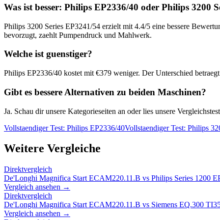
Was ist besser:
Philips EP2336/40
oder
Philips 3200 
Philips 3200 Series EP3241/54
erzielt mit
4.4
/5 eine bessere Bewertun
bevorzugt, zaehlt Pumpendruck und Mahlwerk.
Welche ist guenstiger?
Philips EP2336/40
kostet mit €
379
weniger. Der Unterschied betraegt
Gibt es bessere Alternativen zu beiden Maschinen?
Ja. Schau dir unsere Kategorieseiten an oder lies unsere Vergleichst
Vollstaendiger Test:
Philips EP2336/40
Vollstaendiger Test:
Philips 3
Weitere Vergleiche
Direktvergleich
De'Longhi Magnifica Start ECAM220.11.B
vs
Philips Series 1200 
Vergleich ansehen →
Direktvergleich
De'Longhi Magnifica Start ECAM220.11.B
vs
Siemens EQ.300 TI
Vergleich ansehen →