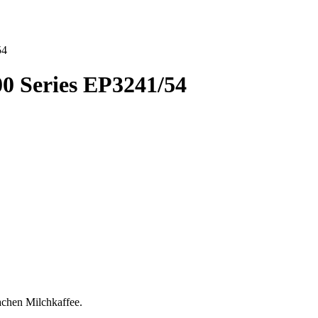
54
00 Series EP3241/54
achen Milchkaffee.