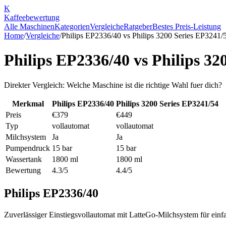
K
Kaffee
bewertung
Alle Maschinen
Kategorien
Vergleiche
Ratgeber
Bestes Preis-Leistung
Home
/
Vergleiche
/
Philips EP2336/40
vs
Philips 3200 Series EP3241/
Philips EP2336/40
vs
Philips 32
Direkter Vergleich: Welche Maschine ist die richtige Wahl fuer dich?
Merkmal
Philips EP2336/40
Philips 3200 Series EP3241/54
Preis
€379
€449
Typ
vollautomat
vollautomat
Milchsystem
Ja
Ja
Pumpendruck
15 bar
15 bar
Wassertank
1800 ml
1800 ml
Bewertung
4.3/5
4.4/5
Philips EP2336/40
Zuverlässiger Einstiegsvollautomat mit LatteGo-Milchsystem für einf