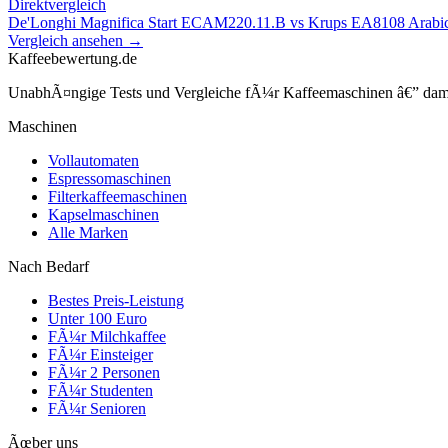
Direktvergleich
De'Longhi Magnifica Start ECAM220.11.B
vs
Krups EA8108 Arabi
Vergleich ansehen →
Kaffeebewertung.de
UnabhÃ¤ngige Tests und Vergleiche fÃ¼r Kaffeemaschinen â€” damit 
Maschinen
Vollautomaten
Espressomaschinen
Filterkaffeemaschinen
Kapselmaschinen
Alle Marken
Nach Bedarf
Bestes Preis-Leistung
Unter 100 Euro
FÃ¼r Milchkaffee
FÃ¼r Einsteiger
FÃ¼r 2 Personen
FÃ¼r Studenten
FÃ¼r Senioren
Ãœber uns