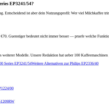
Series EP3241/54
?
g. Entscheidend ist aber dein Nutzungsprofil: Wer viel Milchkaffee tri
 €
70
. Guenstiger bedeutet nicht immer besser — pruefe welche Funktio
ests weiterer Modelle. Unsere Redaktion hat ueber 100 Kaffeemaschinen 
200 Series EP3241/54
Weitere Alternativen zur
Philips EP2336/40
EP1224/00
351209RW