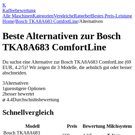
K
Kaffee
bewertung
Alle Maschinen
Kategorien
Vergleiche
Ratgeber
Bestes Preis-Leistung
Home
/
Bosch TKA8A683 ComfortLine
/
Alternativen
Beste Alternativen zur
Bosch
TKA8A683 ComfortLine
Du suchst eine Alternative zur
Bosch TKA8A683 ComfortLine
(
69
EUR,
4.2
/5)? Wir zeigen dir
3
Modelle, die aehnlich gut oder besser
abschneiden.
3
Alternativen
1
guenstigere Optionen
2
besser bewertet
⌀
4.4
Durchschnittsbewertung
Schnellvergleich
Modell
Preis
Bewertung
Milchsystem
Bosch TKA8A683