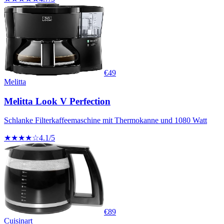
€
49
Melitta
Melitta Look V Perfection
Schlanke Filterkaffeemaschine mit Thermokanne und 1080 Watt
★★★★☆
4.1
/5
€
89
Cuisinart