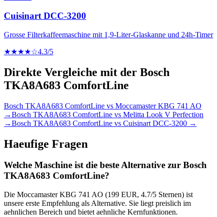
Cuisinart DCC-3200
Grosse Filterkaffeemaschine mit 1,9-Liter-Glaskanne und 24h-Timer
★★★★☆
4.3
/5
Direkte Vergleiche mit der
Bosch
TKA8A683 ComfortLine
Bosch TKA8A683 ComfortLine
vs
Moccamaster KBG 741 AO
→
Bosch TKA8A683 ComfortLine
vs
Melitta Look V Perfection
→
Bosch TKA8A683 ComfortLine
vs
Cuisinart DCC-3200
→
Haeufige Fragen
Welche Maschine ist die beste Alternative zur Bosch
TKA8A683 ComfortLine?
Die Moccamaster KBG 741 AO (199 EUR, 4.7/5 Sternen) ist
unsere erste Empfehlung als Alternative. Sie liegt preislich im
aehnlichen Bereich und bietet aehnliche Kernfunktionen.