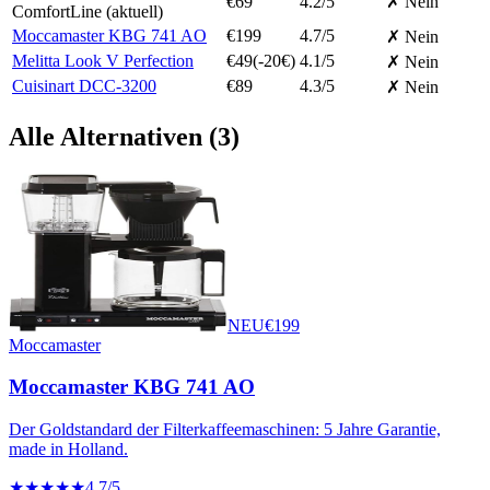
€
69
4.2
/5
✗ Nein
ComfortLine
(aktuell)
Moccamaster KBG 741 AO
€
199
4.7
/5
✗ Nein
Melitta Look V Perfection
€
49
(-
20
€)
4.1
/5
✗ Nein
Cuisinart DCC-3200
€
89
4.3
/5
✗ Nein
Alle Alternativen (
3
)
NEU
€
199
Moccamaster
Moccamaster KBG 741 AO
Der Goldstandard der Filterkaffeemaschinen: 5 Jahre Garantie,
made in Holland.
★★★★★
4.7
/5