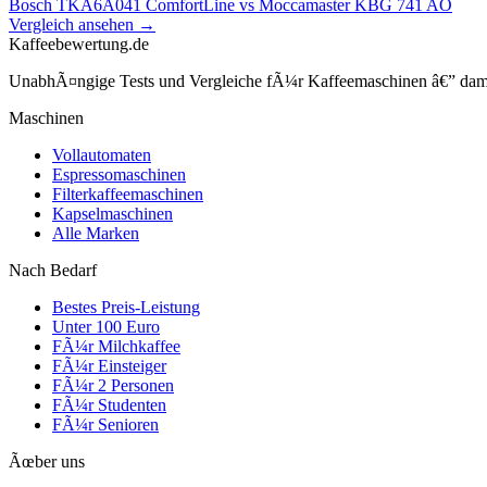
Bosch TKA6A041 ComfortLine
vs
Moccamaster KBG 741 AO
Vergleich ansehen →
Kaffeebewertung.de
UnabhÃ¤ngige Tests und Vergleiche fÃ¼r Kaffeemaschinen â€” damit 
Maschinen
Vollautomaten
Espressomaschinen
Filterkaffeemaschinen
Kapselmaschinen
Alle Marken
Nach Bedarf
Bestes Preis-Leistung
Unter 100 Euro
FÃ¼r Milchkaffee
FÃ¼r Einsteiger
FÃ¼r 2 Personen
FÃ¼r Studenten
FÃ¼r Senioren
Ãœber uns