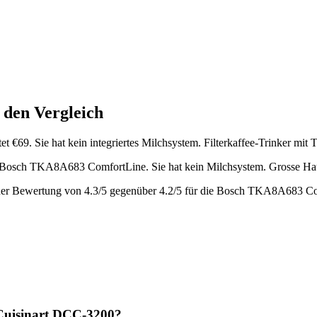
 den Vergleich
et €
69
.
Sie hat kein integriertes Milchsystem.
Filterkaffee-Trinker mit
die Bosch TKA8A683 ComfortLine
.
Sie hat kein Milchsystem.
Grosse Hau
iner Bewertung von
4.3
/5 gegenüber
4.2
/5 für die
Bosch TKA8A683 Co
Cuisinart DCC-3200
?