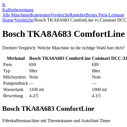
K
Kaffee
bewertung
Alle Maschinen
Kategorien
Vergleiche
Ratgeber
Bestes Preis-Leistung
Home
/
Vergleiche
/
Bosch TKA8A683 ComfortLine
vs
Cuisinart DCC
Bosch TKA8A683 ComfortLine
Direkter Vergleich: Welche Maschine ist die richtige Wahl fuer dich?
Merkmal
Bosch TKA8A683 ComfortLine
Cuisinart DCC-3
Preis
€69
€89
Typ
filter
filter
Milchsystem
Nein
Nein
Pumpendruck
—
—
Wassertank
1100 ml
1900 ml
Bewertung
4.2/5
4.3/5
Bosch TKA8A683 ComfortLine
Filterkaffeemaschine mit Thermokanne und AutoStart-Timer