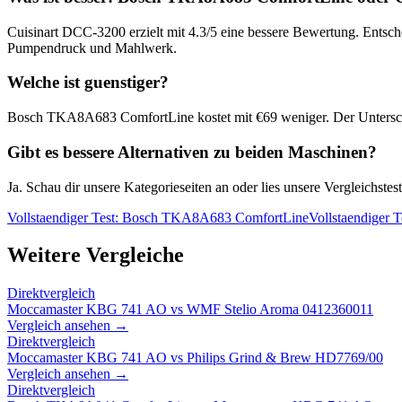
Cuisinart DCC-3200
erzielt mit
4.3
/5 eine bessere Bewertung. Entsche
Pumpendruck und Mahlwerk.
Welche ist guenstiger?
Bosch TKA8A683 ComfortLine
kostet mit €
69
weniger. Der Untersc
Gibt es bessere Alternativen zu beiden Maschinen?
Ja. Schau dir unsere Kategorieseiten an oder lies unsere Vergleichst
Vollstaendiger Test:
Bosch TKA8A683 ComfortLine
Vollstaendiger T
Weitere Vergleiche
Direktvergleich
Moccamaster KBG 741 AO
vs
WMF Stelio Aroma 0412360011
Vergleich ansehen →
Direktvergleich
Moccamaster KBG 741 AO
vs
Philips Grind & Brew HD7769/00
Vergleich ansehen →
Direktvergleich