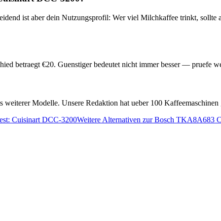
idend ist aber dein Nutzungsprofil: Wer viel Milchkaffee trinkt, sollt
hied betraegt €
20
. Guenstiger bedeutet nicht immer besser — pruefe w
ests weiterer Modelle. Unsere Redaktion hat ueber 100 Kaffeemaschinen 
est:
Cuisinart DCC-3200
Weitere Alternativen zur
Bosch TKA8A683 C