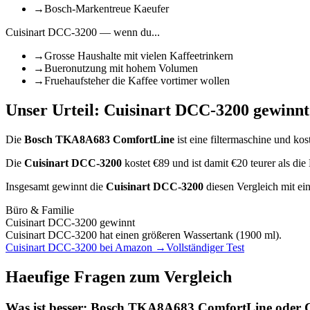
→
Bosch-Markentreue Kaeufer
Cuisinart DCC-3200
— wenn du...
→
Grosse Haushalte mit vielen Kaffeetrinkern
→
Bueronutzung mit hohem Volumen
→
Fruehaufsteher die Kaffee vortimer wollen
Unser Urteil:
Cuisinart DCC-3200
gewinnt
Die
Bosch TKA8A683 ComfortLine
ist
eine filtermaschine
und kost
Die
Cuisinart DCC-3200
kostet €
89
und ist damit €20 teurer als 
Insgesamt gewinnt die
Cuisinart DCC-3200
diesen Vergleich mit e
Büro & Familie
Cuisinart DCC-3200
gewinnt
Cuisinart DCC-3200 hat einen größeren Wassertank (1900 ml).
Cuisinart DCC-3200
bei Amazon →
Vollständiger Test
Haeufige Fragen zum Vergleich
Was ist besser:
Bosch TKA8A683 ComfortLine
oder