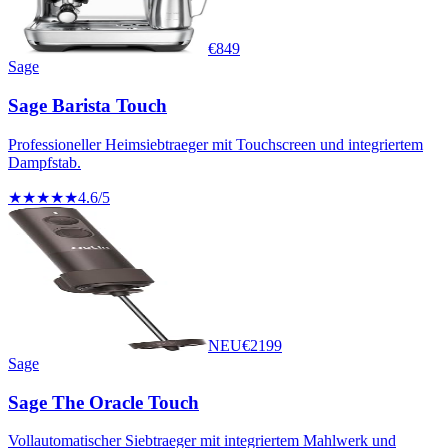
€
849
Sage
Sage Barista Touch
Professioneller Heimsiebtraeger mit Touchscreen und integriertem
Dampfstab.
★★★★★
4.6
/5
NEU
€
2199
Sage
Sage The Oracle Touch
Vollautomatischer Siebtraeger mit integriertem Mahlwerk und