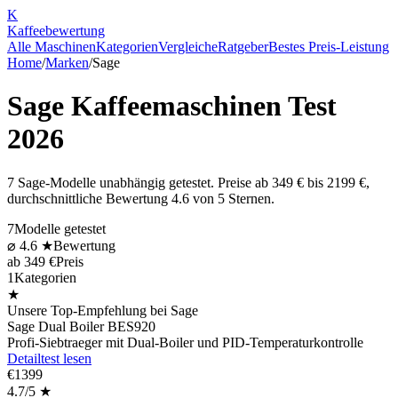
K
Kaffee
bewertung
Alle Maschinen
Kategorien
Vergleiche
Ratgeber
Bestes Preis-Leistung
Home
/
Marken
/
Sage
Sage
Kaffeemaschinen Test
2026
7
Sage
-Modelle unabhängig getestet. Preise ab
349
€ bis
2199
€,
durchschnittliche Bewertung
4.6
von 5 Sternen.
7
Modelle getestet
⌀
4.6
★
Bewertung
ab
349
€
Preis
1
Kategorien
★
Unsere Top-Empfehlung bei
Sage
Sage Dual Boiler BES920
Profi-Siebtraeger mit Dual-Boiler und PID-Temperaturkontrolle
Detailtest lesen
€
1399
4.7
/5 ★