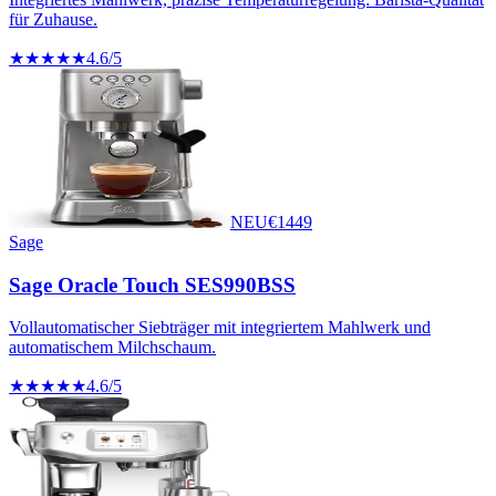
für Zuhause.
★★★★★
4.6
/5
NEU
€
1449
Sage
Sage Oracle Touch SES990BSS
Vollautomatischer Siebträger mit integriertem Mahlwerk und
automatischem Milchschaum.
★★★★★
4.6
/5