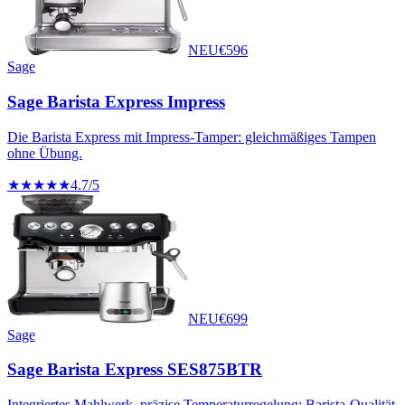
NEU
€
596
Sage
Sage Barista Express Impress
Die Barista Express mit Impress-Tamper: gleichmäßiges Tampen
ohne Übung.
★★★★★
4.7
/5
NEU
€
699
Sage
Sage Barista Express SES875BTR
Integriertes Mahlwerk, präzise Temperaturregelung: Barista-Qualität