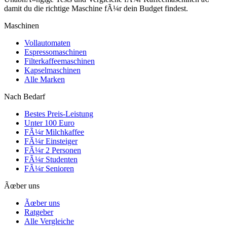
damit du die richtige Maschine fÃ¼r dein Budget findest.
Maschinen
Vollautomaten
Espressomaschinen
Filterkaffeemaschinen
Kapselmaschinen
Alle Marken
Nach Bedarf
Bestes Preis-Leistung
Unter 100 Euro
FÃ¼r Milchkaffee
FÃ¼r Einsteiger
FÃ¼r 2 Personen
FÃ¼r Studenten
FÃ¼r Senioren
Ãœber uns
Ãœber uns
Ratgeber
Alle Vergleiche