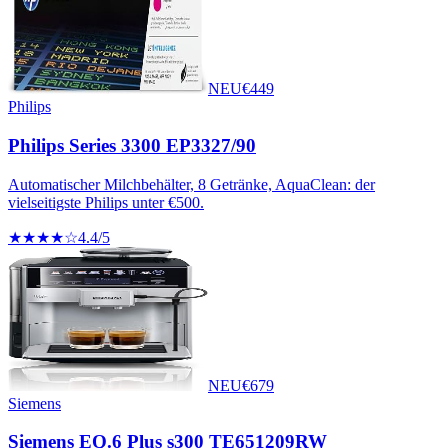
NEU
€
449
Philips
Philips Series 3300 EP3327/90
Automatischer Milchbehälter, 8 Getränke, AquaClean: der
vielseitigste Philips unter €500.
★★★★☆
4.4
/5
NEU
€
679
Siemens
Siemens EQ.6 Plus s300 TE651209RW