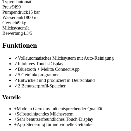
Typ
vollautomat
Preis
€499
Pumpendruck
15 bar
Wassertank
1800 ml
Gewicht
9 kg
Milchsystem
Ja
Bewertung
4.3/5
Funktionen
✓
Vollautomatisches Milchsystem mit Auto-Reinigung
✓
Intuitives Touch-Display
✓
Bluetooth + Melitta Connect App
✓
5 Getränkeprogramme
✓
Entwickelt und produziert in Deutschland
✓
2 Benutzerprofil-Speicher
Vorteile
+
Made in Germany mit entsprechender Qualität
+
Selbstreinigendes Milchsystem
+
Sehr benutzerfreundliches Touch-Display
+
App-Steuerung für individuelle Getränke