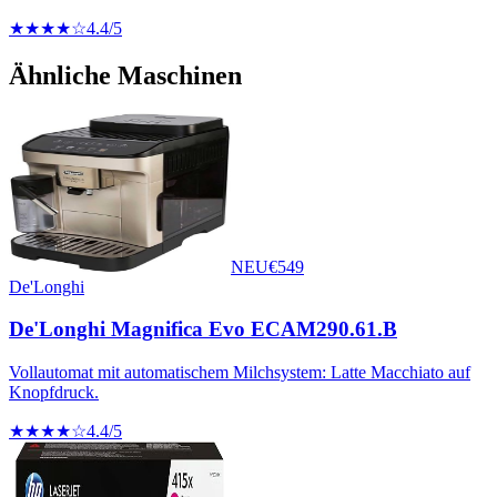
★★★★☆
4.4
/5
Ähnliche Maschinen
NEU
€
549
De'Longhi
De'Longhi Magnifica Evo ECAM290.61.B
Vollautomat mit automatischem Milchsystem: Latte Macchiato auf
Knopfdruck.
★★★★☆
4.4
/5