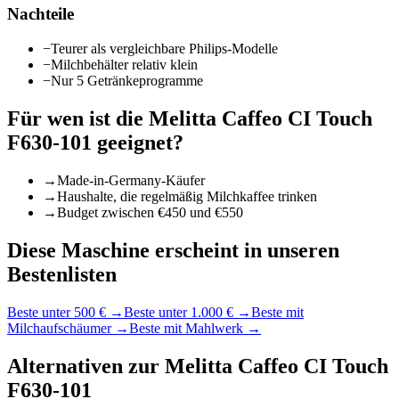
Nachteile
−
Teurer als vergleichbare Philips-Modelle
−
Milchbehälter relativ klein
−
Nur 5 Getränkeprogramme
Für wen ist die
Melitta Caffeo CI Touch
F630-101
geeignet?
→
Made-in-Germany-Käufer
→
Haushalte, die regelmäßig Milchkaffee trinken
→
Budget zwischen €450 und €550
Diese Maschine erscheint in unseren
Bestenlisten
Beste unter 500 €
→
Beste unter 1.000 €
→
Beste mit
Milchaufschäumer
→
Beste mit Mahlwerk
→
Alternativen zur
Melitta Caffeo CI Touch
F630-101