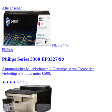
Alle ansehen
NEU
€
449
Philips
Philips Series 3300 EP3327/90
Automatischer Milchbehälter, 8 Getränke, AquaClean: der
vielseitigste Philips unter €500.
★★★★☆
4.4
/5