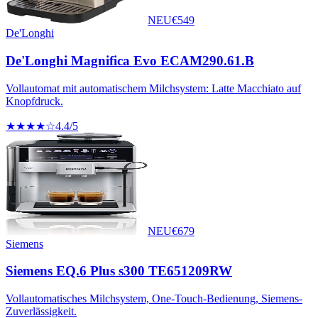
NEU
€
549
De'Longhi
De'Longhi Magnifica Evo ECAM290.61.B
Vollautomat mit automatischem Milchsystem: Latte Macchiato auf
Knopfdruck.
★★★★☆
4.4
/5
NEU
€
679
Siemens
Siemens EQ.6 Plus s300 TE651209RW
Vollautomatisches Milchsystem, One-Touch-Bedienung, Siemens-
Zuverlässigkeit.