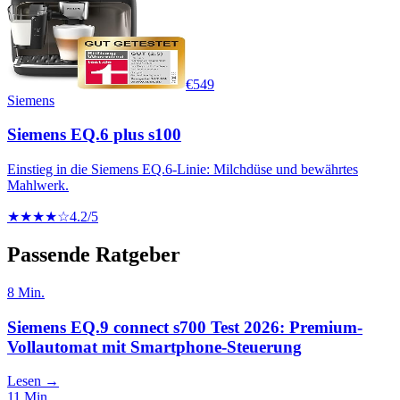
€
549
Siemens
Siemens EQ.6 plus s100
Einstieg in die Siemens EQ.6-Linie: Milchdüse und bewährtes
Mahlwerk.
★★★★☆
4.2
/5
Passende Ratgeber
8
Min.
Siemens EQ.9 connect s700 Test 2026: Premium-
Vollautomat mit Smartphone-Steuerung
Lesen →
11
Min.