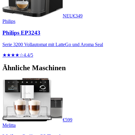
NEU
€
349
Philips
Philips EP3243
Serie 3200 Vollautomat mit LatteGo und Aroma Seal
★★★★☆
4.4
/5
Ähnliche Maschinen
€
599
Melitta