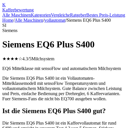
K
Kaffee
bewertung
Alle Maschinen
Kategorien
Vergleiche
Ratgeber
Bestes Preis-Leistung
Home
/
Alle Maschinen
/
vollautomat
/
Siemens EQ6 Plus S400
SI
Siemens
Siemens EQ6 Plus S400
★★★★☆
4.3
/5
Milchsystem
EQ6 Mittelklasse mit sensoFlow und automatischem Milchsystem
Die Siemens EQ6 Plus S400 ist ein Vollautomaten-
Mittelklassemodell mit sensoFlow Temperatursystem und
vollautomatischem Milchsystem. Gute Balance zwischen Leistung
und Preis, einfache Bedienung per Drehregler, 6 Kaffeevarianten.
Fuer Siemens-Fans die nicht bis EQ700 ausgeben wollen.
Ist die Siemens EQ6 Plus S400 gut?
Die Siemens EQ6 Plus S400 ist ein Kaffeevollautomat für rund