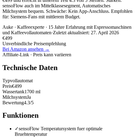
€499 und erreicht in unserem Test 4.3 von 5 Sternen. Stärken:
sensoFlow auch im Mittelklassesegment, Automatisches
Milchsystem bequem. Schwäche: Kein App-Anschluss. Empfohlen
für: Siemens-Fans mit mittlerem Budget.
Auke
· Kaffeeexperte · 15 Jahre Erfahrung mit Espressomaschinen
und Kaffeevollautomaten
·
Zuletzt aktualisiert:
27. April 2026
€
499
Unverbindliche Preisempfehlung
Bei Amazon ansehen →
Affiliate-Link · Preis kann variieren
Technische Daten
Typ
vollautomat
Preis
€499
Wassertank
1700 ml
Milchsystem
Ja
Bewertung
4.3/5
Funktionen
✓
sensoFlow Temperatursystem fuer optimale
Bruehtemperatur