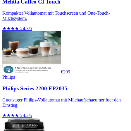
Melitta Caffeo CI Touch
Kompakter Vollautomat mit Touchscreen und One-Touch-
Milchsystem.
★★★★☆
4.3
/5
€
299
Philips
Philips Series 2200 EP2035
Guenstiger Philips-Vollautomat mit Milchaufschaeumer fuer den
Einstieg.
★★★★☆
4.2
/5