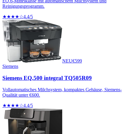
EQ.6-Mittelklasse mit automatischem Milchsystem und
Reinigungsprogramm.
★★★★☆
4.4
/5
NEU
€
599
Siemens
Siemens EQ.500 integral TQ505R09
Vollautomatisches Milchsystem, kompaktes Gehäuse, Siemens-
Qualität unter €600.
★★★★☆
4.4
/5