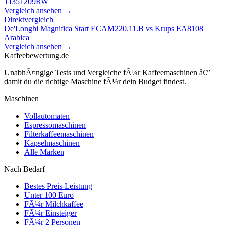
TI351209RW
Vergleich ansehen →
Direktvergleich
De'Longhi Magnifica Start ECAM220.11.B
vs
Krups EA8108
Arabica
Vergleich ansehen →
Kaffeebewertung.de
UnabhÃ¤ngige Tests und Vergleiche fÃ¼r Kaffeemaschinen â€”
damit du die richtige Maschine fÃ¼r dein Budget findest.
Maschinen
Vollautomaten
Espressomaschinen
Filterkaffeemaschinen
Kapselmaschinen
Alle Marken
Nach Bedarf
Bestes Preis-Leistung
Unter 100 Euro
FÃ¼r Milchkaffee
FÃ¼r Einsteiger
FÃ¼r 2 Personen