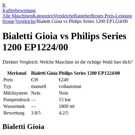
K
Kaffee
bewertung
Alle Maschinen
Kategorien
Vergleiche
Ratgeber
Bestes Preis-Leistung
Home
/
Vergleiche
/
Bialetti Gioia
vs
Philips Series 1200 EP1224/00
Bialetti Gioia
vs
Philips Series
1200 EP1224/00
Direkter Vergleich: Welche Maschine ist die richtige Wahl fuer dich?
Merkmal
Bialetti Gioia
Philips Series 1200 EP1224/00
Preis
€39
€249
Typ
manuell
vollautomat
Milchsystem
Nein
Nein
Pumpendruck
—
15 bar
Wassertank
—
1800 ml
Bewertung
3.8/5
4.2/5
Bialetti Gioia