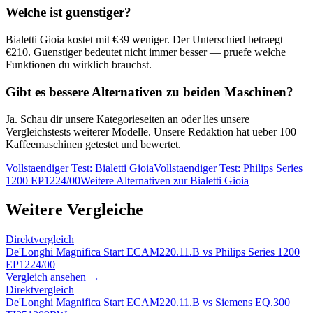
Welche ist guenstiger?
Bialetti Gioia
kostet mit €
39
weniger. Der Unterschied betraegt
€
210
. Guenstiger bedeutet nicht immer besser — pruefe welche
Funktionen du wirklich brauchst.
Gibt es bessere Alternativen zu beiden Maschinen?
Ja. Schau dir unsere Kategorieseiten an oder lies unsere
Vergleichstests weiterer Modelle. Unsere Redaktion hat ueber 100
Kaffeemaschinen getestet und bewertet.
Vollstaendiger Test:
Bialetti Gioia
Vollstaendiger Test:
Philips Series
1200 EP1224/00
Weitere Alternativen zur
Bialetti Gioia
Weitere Vergleiche
Direktvergleich
De'Longhi Magnifica Start ECAM220.11.B
vs
Philips Series 1200
EP1224/00
Vergleich ansehen →
Direktvergleich
De'Longhi Magnifica Start ECAM220.11.B
vs
Siemens EQ.300