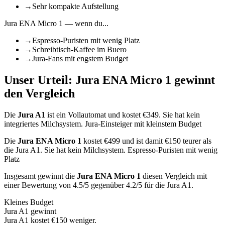
→
Sehr kompakte Aufstellung
Jura ENA Micro 1
— wenn du...
→
Espresso-Puristen mit wenig Platz
→
Schreibtisch-Kaffee im Buero
→
Jura-Fans mit engstem Budget
Unser Urteil:
Jura ENA Micro 1
gewinnt
den Vergleich
Die
Jura A1
ist
ein Vollautomat
und kostet €
349
.
Sie hat kein
integriertes Milchsystem.
Jura-Einsteiger mit kleinstem Budget
Die
Jura ENA Micro 1
kostet €
499
und ist damit €150 teurer als
die Jura A1
.
Sie hat kein Milchsystem.
Espresso-Puristen mit wenig
Platz
Insgesamt gewinnt die
Jura ENA Micro 1
diesen Vergleich mit
einer Bewertung von
4.5
/5 gegenüber
4.2
/5 für die
Jura A1
.
Kleines Budget
Jura A1
gewinnt
Jura A1 kostet €150 weniger.