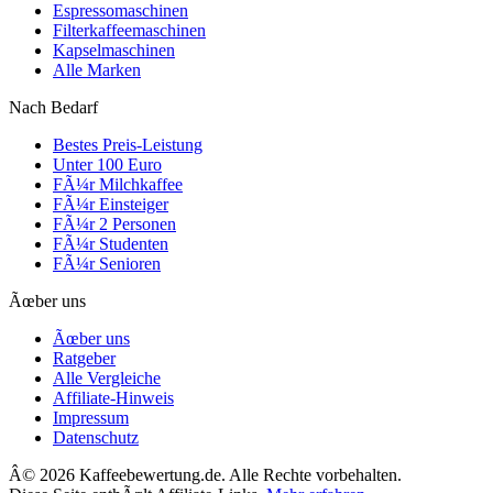
Espressomaschinen
Filterkaffeemaschinen
Kapselmaschinen
Alle Marken
Nach Bedarf
Bestes Preis-Leistung
Unter 100 Euro
FÃ¼r Milchkaffee
FÃ¼r Einsteiger
FÃ¼r 2 Personen
FÃ¼r Studenten
FÃ¼r Senioren
Ãœber uns
Ãœber uns
Ratgeber
Alle Vergleiche
Affiliate-Hinweis
Impressum
Datenschutz
Â©
2026
Kaffeebewertung.de. Alle Rechte vorbehalten.