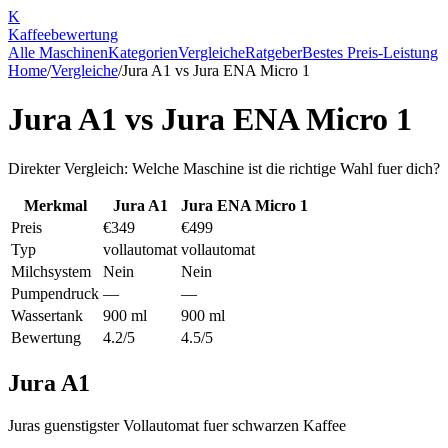
K
Kaffee
bewertung
Alle Maschinen
Kategorien
Vergleiche
Ratgeber
Bestes Preis-Leistung
Home
/
Vergleiche
/
Jura A1
vs
Jura ENA Micro 1
Jura A1
vs
Jura ENA Micro 1
Direkter Vergleich: Welche Maschine ist die richtige Wahl fuer dich?
Merkmal
Jura A1
Jura ENA Micro 1
Preis
€349
€499
Typ
vollautomat
vollautomat
Milchsystem
Nein
Nein
Pumpendruck
—
—
Wassertank
900 ml
900 ml
Bewertung
4.2/5
4.5/5
Jura A1
Juras guenstigster Vollautomat fuer schwarzen Kaffee