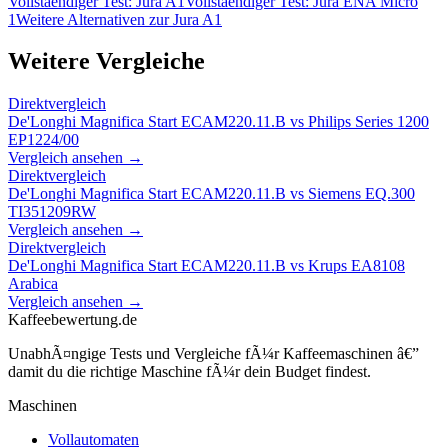
Vollstaendiger Test:
Jura A1
Vollstaendiger Test:
Jura ENA Micro
1
Weitere Alternativen zur
Jura A1
Weitere Vergleiche
Direktvergleich
De'Longhi Magnifica Start ECAM220.11.B
vs
Philips Series 1200
EP1224/00
Vergleich ansehen →
Direktvergleich
De'Longhi Magnifica Start ECAM220.11.B
vs
Siemens EQ.300
TI351209RW
Vergleich ansehen →
Direktvergleich
De'Longhi Magnifica Start ECAM220.11.B
vs
Krups EA8108
Arabica
Vergleich ansehen →
Kaffeebewertung.de
UnabhÃ¤ngige Tests und Vergleiche fÃ¼r Kaffeemaschinen â€”
damit du die richtige Maschine fÃ¼r dein Budget findest.
Maschinen
Vollautomaten