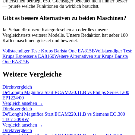
Unterschied betraegt €
50
. Guenstiger bedeutet nicht immer besser
— pruefe welche Funktionen du wirklich brauchst.
Gibt es bessere Alternativen zu beiden Maschinen?
Ja. Schau dir unsere Kategorieseiten an oder lies unsere
Vergleichstests weiterer Modelle. Unsere Redaktion hat ueber 100
Kaffeemaschinen getestet und bewertet.
Vollstaendiger Test:
Krups Barista One EA815B
Vollstaendiger Test:
Krups Espresseria EA8160
Weitere Alternativen zur
Krups Barista
One EA815B
Weitere Vergleiche
Direktvergleich
De'Longhi Magnifica Start ECAM220.11.B
vs
Philips Series 1200
EP1224/00
Vergleich ansehen →
Direktvergleich
De'Longhi Magnifica Start ECAM220.11.B
vs
Siemens EQ.300
TI351209RW
Vergleich ansehen →
Direktvergleich