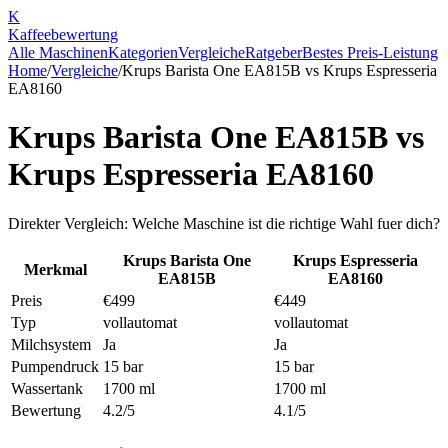
K
Kaffee
bewertung
Alle Maschinen
Kategorien
Vergleiche
Ratgeber
Bestes Preis-Leistung
Home
/
Vergleiche
/
Krups Barista One EA815B
vs
Krups Espresseria
EA8160
Krups Barista One EA815B
vs
Krups Espresseria EA8160
Direkter Vergleich: Welche Maschine ist die richtige Wahl fuer dich?
Krups Barista One
Krups Espresseria
Merkmal
EA815B
EA8160
Preis
€499
€449
Typ
vollautomat
vollautomat
Milchsystem
Ja
Ja
Pumpendruck
15 bar
15 bar
Wassertank
1700 ml
1700 ml
Bewertung
4.2/5
4.1/5