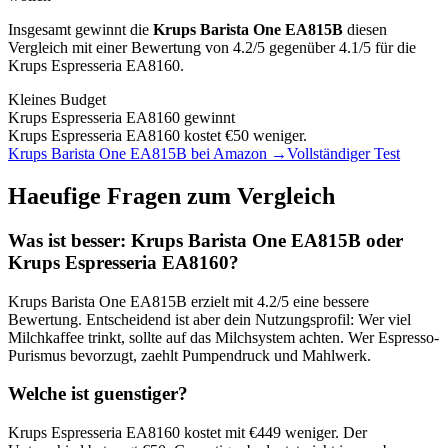
Insgesamt gewinnt die
Krups Barista One EA815B
diesen
Vergleich mit einer Bewertung von
4.2
/5 gegenüber
4.1
/5 für die
Krups Espresseria EA8160
.
Kleines Budget
Krups Espresseria EA8160
gewinnt
Krups Espresseria EA8160 kostet €50 weniger.
Krups Barista One EA815B
bei Amazon →
Vollständiger Test
Haeufige Fragen zum Vergleich
Was ist besser:
Krups Barista One EA815B
oder
Krups Espresseria EA8160
?
Krups Barista One EA815B
erzielt mit
4.2
/5 eine bessere
Bewertung. Entscheidend ist aber dein Nutzungsprofil: Wer viel
Milchkaffee trinkt, sollte auf das Milchsystem achten. Wer Espresso-
Purismus bevorzugt, zaehlt Pumpendruck und Mahlwerk.
Welche ist guenstiger?
Krups Espresseria EA8160
kostet mit €
449
weniger. Der