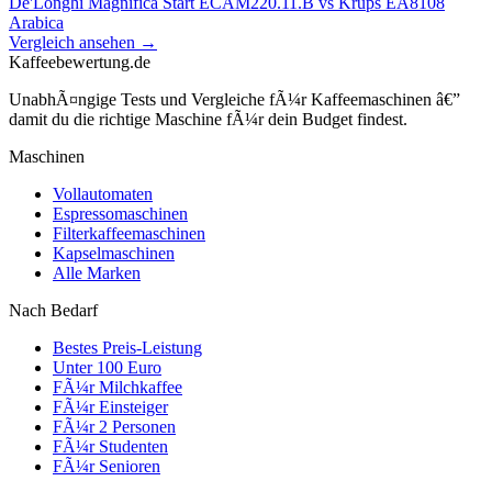
De'Longhi Magnifica Start ECAM220.11.B
vs
Krups EA8108
Arabica
Vergleich ansehen →
Kaffeebewertung.de
UnabhÃ¤ngige Tests und Vergleiche fÃ¼r Kaffeemaschinen â€”
damit du die richtige Maschine fÃ¼r dein Budget findest.
Maschinen
Vollautomaten
Espressomaschinen
Filterkaffeemaschinen
Kapselmaschinen
Alle Marken
Nach Bedarf
Bestes Preis-Leistung
Unter 100 Euro
FÃ¼r Milchkaffee
FÃ¼r Einsteiger
FÃ¼r 2 Personen
FÃ¼r Studenten
FÃ¼r Senioren