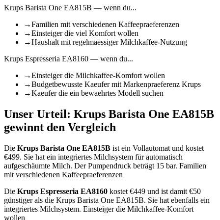
Krups Barista One EA815B
— wenn du...
→
Familien mit verschiedenen Kaffeepraeferenzen
→
Einsteiger die viel Komfort wollen
→
Haushalt mit regelmaessiger Milchkaffee-Nutzung
Krups Espresseria EA8160
— wenn du...
→
Einsteiger die Milchkaffee-Komfort wollen
→
Budgetbewusste Kaeufer mit Markenpraeferenz Krups
→
Kaeufer die ein bewaehrtes Modell suchen
Unser Urteil:
Krups Barista One EA815B
gewinnt den Vergleich
Die
Krups Barista One EA815B
ist
ein Vollautomat
und kostet
€
499
.
Sie hat ein integriertes Milchsystem für automatisch
aufgeschäumte Milch.
Der Pumpendruck beträgt 15 bar.
Familien
mit verschiedenen Kaffeepraeferenzen
Die
Krups Espresseria EA8160
kostet €
449
und ist damit €50
günstiger als die Krups Barista One EA815B
.
Sie hat ebenfalls ein
integriertes Milchsystem.
Einsteiger die Milchkaffee-Komfort
wollen