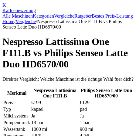
K
Kaffee
bewertung
Alle Maschinen
Kategorien
Vergleiche
Ratgeber
Bestes Preis-Leistung
Home
/
Vergleiche
/
Nespresso Lattissima One F111.B
vs
Philips
Senseo Latte Duo HD6570/00
Nespresso Lattissima One
F111.B
vs
Philips Senseo Latte
Duo HD6570/00
Direkter Vergleich: Welche Maschine ist die richtige Wahl fuer dich?
Nespresso Lattissima
Philips Senseo Latte Duo
Merkmal
One F111.B
HD6570/00
Preis
€199
€129
Typ
kapsel
pad
Milchsystem
Ja
Ja
Pumpendruck
19 bar
1 bar
Wassertank
1000 ml
900 ml
Bewertung
4.5/5
4.2/5