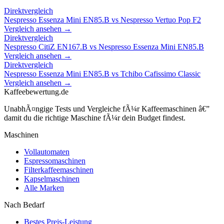
Direktvergleich
Nespresso Essenza Mini EN85.B
vs
Nespresso Vertuo Pop F2
Vergleich ansehen →
Direktvergleich
Nespresso CitiZ EN167.B
vs
Nespresso Essenza Mini EN85.B
Vergleich ansehen →
Direktvergleich
Nespresso Essenza Mini EN85.B
vs
Tchibo Cafissimo Classic
Vergleich ansehen →
Kaffeebewertung.de
UnabhÃ¤ngige Tests und Vergleiche fÃ¼r Kaffeemaschinen â€”
damit du die richtige Maschine fÃ¼r dein Budget findest.
Maschinen
Vollautomaten
Espressomaschinen
Filterkaffeemaschinen
Kapselmaschinen
Alle Marken
Nach Bedarf
Bestes Preis-Leistung