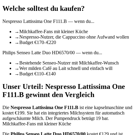
Welche solltest du kaufen?
Nespresso Lattissima One F111.B
— wenn du...
→
Milchkaffee-Fans mit kleiner Küche
→
Nespresso-Nutzer, die Cappuccino ohne Aufwand wollen
→
Budget €170–€220
Philips Senseo Latte Duo HD6570/00
— wenn du...
→
Bestehende Senseo-Nutzer mit Milchkaffee-Wunsch
→
Wer milden Café au Lait schnell und einfach will
→
Budget €110–€140
Unser Urteil:
Nespresso Lattissima One
F111.B
gewinnt den Vergleich
Die
Nespresso Lattissima One F111.B
ist
eine kapselmaschine
und
kostet €
199
.
Sie hat ein integriertes Milchsystem für automatisch
aufgeschäumte Milch.
Der Pumpendruck beträgt 19 bar.
Milchkaffee-Fans mit kleiner Küche
Die
Philips Senseo Latte Duo HD6570/00
kostet €
129
und ist