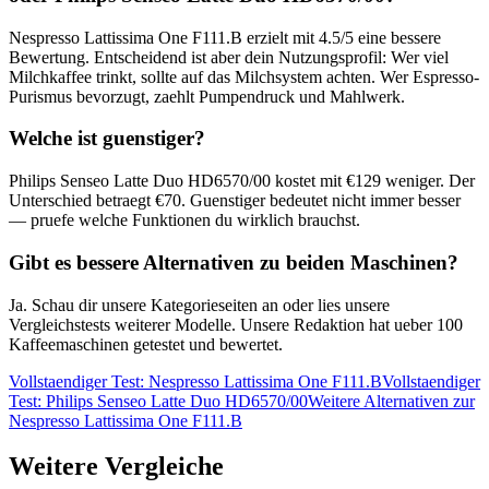
Nespresso Lattissima One F111.B
erzielt mit
4.5
/5 eine bessere
Bewertung. Entscheidend ist aber dein Nutzungsprofil: Wer viel
Milchkaffee trinkt, sollte auf das Milchsystem achten. Wer Espresso-
Purismus bevorzugt, zaehlt Pumpendruck und Mahlwerk.
Welche ist guenstiger?
Philips Senseo Latte Duo HD6570/00
kostet mit €
129
weniger. Der
Unterschied betraegt €
70
. Guenstiger bedeutet nicht immer besser
— pruefe welche Funktionen du wirklich brauchst.
Gibt es bessere Alternativen zu beiden Maschinen?
Ja. Schau dir unsere Kategorieseiten an oder lies unsere
Vergleichstests weiterer Modelle. Unsere Redaktion hat ueber 100
Kaffeemaschinen getestet und bewertet.
Vollstaendiger Test:
Nespresso Lattissima One F111.B
Vollstaendiger
Test:
Philips Senseo Latte Duo HD6570/00
Weitere Alternativen zur
Nespresso Lattissima One F111.B
Weitere Vergleiche