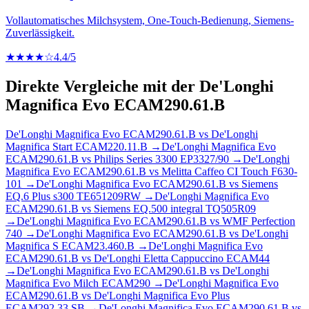
Vollautomatisches Milchsystem, One-Touch-Bedienung, Siemens-
Zuverlässigkeit.
★★★★☆
4.4
/5
Direkte Vergleiche mit der
De'Longhi
Magnifica Evo ECAM290.61.B
De'Longhi Magnifica Evo ECAM290.61.B
vs
De'Longhi
Magnifica Start ECAM220.11.B
→
De'Longhi Magnifica Evo
ECAM290.61.B
vs
Philips Series 3300 EP3327/90
→
De'Longhi
Magnifica Evo ECAM290.61.B
vs
Melitta Caffeo CI Touch F630-
101
→
De'Longhi Magnifica Evo ECAM290.61.B
vs
Siemens
EQ.6 Plus s300 TE651209RW
→
De'Longhi Magnifica Evo
ECAM290.61.B
vs
Siemens EQ.500 integral TQ505R09
→
De'Longhi Magnifica Evo ECAM290.61.B
vs
WMF Perfection
740
→
De'Longhi Magnifica Evo ECAM290.61.B
vs
De'Longhi
Magnifica S ECAM23.460.B
→
De'Longhi Magnifica Evo
ECAM290.61.B
vs
De'Longhi Eletta Cappuccino ECAM44
→
De'Longhi Magnifica Evo ECAM290.61.B
vs
De'Longhi
Magnifica Evo Milch ECAM290
→
De'Longhi Magnifica Evo
ECAM290.61.B
vs
De'Longhi Magnifica Evo Plus
ECAM292.33.SB
→
De'Longhi Magnifica Evo ECAM290.61.B
vs