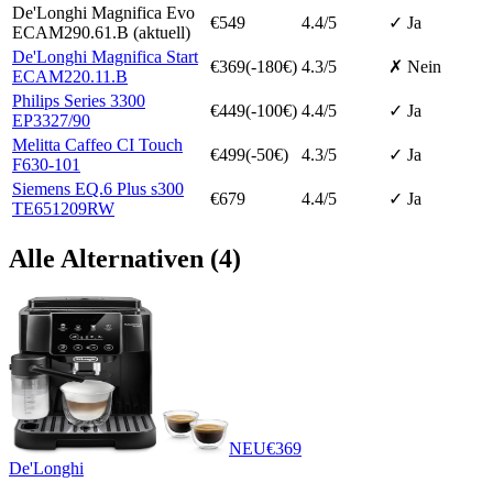
De'Longhi Magnifica Evo
€
549
4.4
/5
✓ Ja
ECAM290.61.B
(aktuell)
De'Longhi Magnifica Start
€
369
(-
180
€)
4.3
/5
✗ Nein
ECAM220.11.B
Philips Series 3300
€
449
(-
100
€)
4.4
/5
✓ Ja
EP3327/90
Melitta Caffeo CI Touch
€
499
(-
50
€)
4.3
/5
✓ Ja
F630-101
Siemens EQ.6 Plus s300
€
679
4.4
/5
✓ Ja
TE651209RW
Alle Alternativen (
4
)
NEU
€
369
De'Longhi