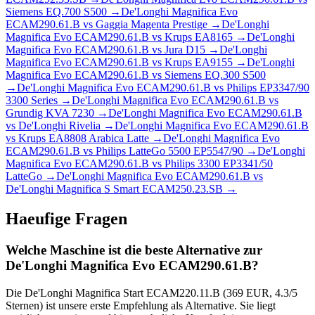
Siemens EQ.700 S500
→
De'Longhi Magnifica Evo
ECAM290.61.B
vs
Gaggia Magenta Prestige
→
De'Longhi
Magnifica Evo ECAM290.61.B
vs
Krups EA8165
→
De'Longhi
Magnifica Evo ECAM290.61.B
vs
Jura D15
→
De'Longhi
Magnifica Evo ECAM290.61.B
vs
Krups EA9155
→
De'Longhi
Magnifica Evo ECAM290.61.B
vs
Siemens EQ.300 S500
→
De'Longhi Magnifica Evo ECAM290.61.B
vs
Philips EP3347/90
3300 Series
→
De'Longhi Magnifica Evo ECAM290.61.B
vs
Grundig KVA 7230
→
De'Longhi Magnifica Evo ECAM290.61.B
vs
De'Longhi Rivelia
→
De'Longhi Magnifica Evo ECAM290.61.B
vs
Krups EA8808 Arabica Latte
→
De'Longhi Magnifica Evo
ECAM290.61.B
vs
Philips LatteGo 5500 EP5547/90
→
De'Longhi
Magnifica Evo ECAM290.61.B
vs
Philips 3300 EP3341/50
LatteGo
→
De'Longhi Magnifica Evo ECAM290.61.B
vs
De'Longhi Magnifica S Smart ECAM250.23.SB
→
Haeufige Fragen
Welche Maschine ist die beste Alternative zur
De'Longhi Magnifica Evo ECAM290.61.B?
Die De'Longhi Magnifica Start ECAM220.11.B (369 EUR, 4.3/5
Sternen) ist unsere erste Empfehlung als Alternative. Sie liegt