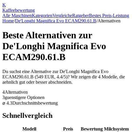
K
Kaffee
bewertung
Alle Maschinen
Kategorien
Vergleiche
Ratgeber
Bestes Preis-Leistung
Home
/
De'Longhi Magnifica Evo ECAM290.61.B
/
Alternativen
Beste Alternativen zur
De'Longhi Magnifica Evo
ECAM290.61.B
Du suchst eine Alternative zur
De'Longhi Magnifica Evo
ECAM290.61.B
(
549
EUR,
4.4
/5)? Wir zeigen dir
4
Modelle, die
aehnlich gut oder besser abschneiden.
4
Alternativen
3
guenstigere Optionen
⌀
4.3
Durchschnittsbewertung
Schnellvergleich
Modell
Preis
Bewertung
Milchsystem