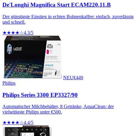
De'Longhi Magnifica Start ECAM220.11.B
Der günstigste Einstieg in echten Bohnenkaffee: einfach, zuverlässig
und schnell.
★★★★☆
4.3
/5
NEU
€
449
Philips
Philips Series 3300 EP3327/90
Automatischer Milchbehälter, 8 Getränke, AquaClean: der
vielseitigste Philips unter €500.
★★★★☆
4.4
/5