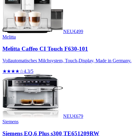
NEU
€
499
Melitta
Melitta Caffeo CI Touch F630-101
Vollautomatisches Milchsystem, Touch-Display, Made in Germany.
★★★★☆
4.3
/5
NEU
€
679
Siemens
Siemens EQ.6 Plus s300 TE651209RW