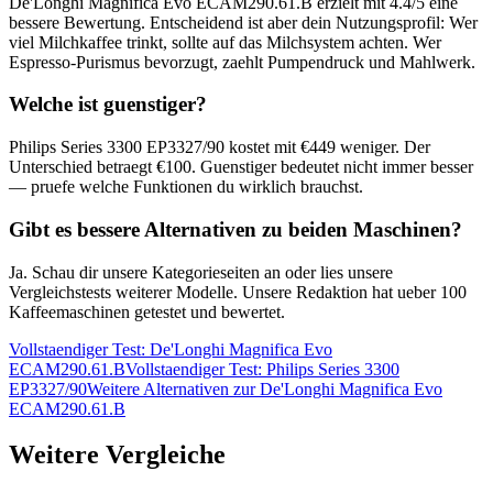
De'Longhi Magnifica Evo ECAM290.61.B
erzielt mit
4.4
/5 eine
bessere Bewertung. Entscheidend ist aber dein Nutzungsprofil: Wer
viel Milchkaffee trinkt, sollte auf das Milchsystem achten. Wer
Espresso-Purismus bevorzugt, zaehlt Pumpendruck und Mahlwerk.
Welche ist guenstiger?
Philips Series 3300 EP3327/90
kostet mit €
449
weniger. Der
Unterschied betraegt €
100
. Guenstiger bedeutet nicht immer besser
— pruefe welche Funktionen du wirklich brauchst.
Gibt es bessere Alternativen zu beiden Maschinen?
Ja. Schau dir unsere Kategorieseiten an oder lies unsere
Vergleichstests weiterer Modelle. Unsere Redaktion hat ueber 100
Kaffeemaschinen getestet und bewertet.
Vollstaendiger Test:
De'Longhi Magnifica Evo
ECAM290.61.B
Vollstaendiger Test:
Philips Series 3300
EP3327/90
Weitere Alternativen zur
De'Longhi Magnifica Evo
ECAM290.61.B
Weitere Vergleiche