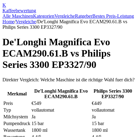
K
Kaffee
bewertung
Alle Maschinen
Kategorien
Vergleiche
Ratgeber
Bestes Preis-Leistung
Home
/
Vergleiche
/
De'Longhi Magnifica Evo ECAM290.61.B
vs
Philips Series 3300 EP3327/90
De'Longhi Magnifica Evo
ECAM290.61.B
vs
Philips
Series 3300 EP3327/90
Direkter Vergleich: Welche Maschine ist die richtige Wahl fuer dich?
De'Longhi Magnifica Evo
Philips Series 3300
Merkmal
ECAM290.61.B
EP3327/90
Preis
€549
€449
Typ
vollautomat
vollautomat
Milchsystem
Ja
Ja
Pumpendruck
15 bar
15 bar
Wassertank
1800 ml
1800 ml
Bewertung
4.4/5
4.4/5