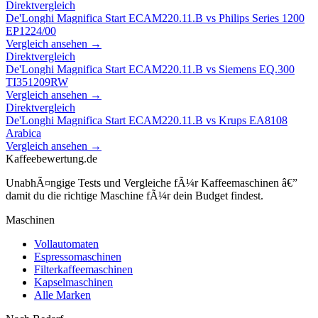
Direktvergleich
De'Longhi Magnifica Start ECAM220.11.B
vs
Philips Series 1200
EP1224/00
Vergleich ansehen →
Direktvergleich
De'Longhi Magnifica Start ECAM220.11.B
vs
Siemens EQ.300
TI351209RW
Vergleich ansehen →
Direktvergleich
De'Longhi Magnifica Start ECAM220.11.B
vs
Krups EA8108
Arabica
Vergleich ansehen →
Kaffeebewertung.de
UnabhÃ¤ngige Tests und Vergleiche fÃ¼r Kaffeemaschinen â€”
damit du die richtige Maschine fÃ¼r dein Budget findest.
Maschinen
Vollautomaten
Espressomaschinen
Filterkaffeemaschinen
Kapselmaschinen
Alle Marken