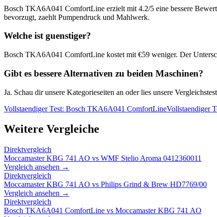
Bosch TKA6A041 ComfortLine
erzielt mit
4.2
/5 eine bessere Bewert
bevorzugt, zaehlt Pumpendruck und Mahlwerk.
Welche ist guenstiger?
Bosch TKA6A041 ComfortLine
kostet mit €
59
weniger. Der Untersc
Gibt es bessere Alternativen zu beiden Maschinen?
Ja. Schau dir unsere Kategorieseiten an oder lies unsere Vergleichst
Vollstaendiger Test:
Bosch TKA6A041 ComfortLine
Vollstaendiger T
Weitere Vergleiche
Direktvergleich
Moccamaster KBG 741 AO
vs
WMF Stelio Aroma 0412360011
Vergleich ansehen →
Direktvergleich
Moccamaster KBG 741 AO
vs
Philips Grind & Brew HD7769/00
Vergleich ansehen →
Direktvergleich
Bosch TKA6A041 ComfortLine
vs
Moccamaster KBG 741 AO