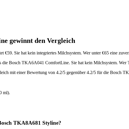
ine
gewinnt den Vergleich
et €
59
.
Sie hat kein integriertes Milchsystem.
Wer unter €65 eine zuver
 als die Bosch TKA6A041 ComfortLine
.
Sie hat kein Milchsystem.
Wer 
leich mit einer Bewertung von
4.2
/5 gegenüber
4.2
/5 für die
Bosch TK
 ml).
Bosch TKA8A681 Styline
?