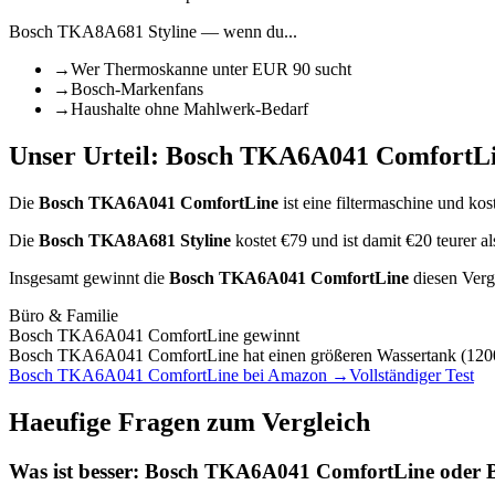
Bosch TKA8A681 Styline
— wenn du...
→
Wer Thermoskanne unter EUR 90 sucht
→
Bosch-Markenfans
→
Haushalte ohne Mahlwerk-Bedarf
Unser Urteil:
Bosch TKA6A041 ComfortL
Die
Bosch TKA6A041 ComfortLine
ist
eine filtermaschine
und kost
Die
Bosch TKA8A681 Styline
kostet €
79
und ist damit €20 teurer
Insgesamt gewinnt die
Bosch TKA6A041 ComfortLine
diesen Verg
Büro & Familie
Bosch TKA6A041 ComfortLine
gewinnt
Bosch TKA6A041 ComfortLine hat einen größeren Wassertank (1200
Bosch TKA6A041 ComfortLine
bei Amazon →
Vollständiger Test
Haeufige Fragen zum Vergleich
Was ist besser:
Bosch TKA6A041 ComfortLine
oder