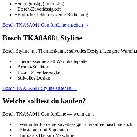
+
Sehr günstig (unter €65)
+
Bosch-Zuverlässigkeit
+
Einfache, fehlerresistente Bedienung
Bosch TKA6A041 ComfortLine
ansehen →
Bosch TKA8A681 Styline
Bosch Styline mit Thermoskanne: stilvolles Design, laengere Warmhal
+
Thermoskanne statt Warmhalteplatte
+
Aroma-Selektor
+
Bosch-Zuverlaessigkeit
+
Stilvolles Design
Bosch TKA8A681 Styline
ansehen →
Welche solltest du kaufen?
Bosch TKA6A041 ComfortLine
— wenn du...
→
Wer unter €65 eine zuverlässige Filterkaffeemaschine sucht
→
Einsteiger und Studenten
→
Büros als Backup-Maschine