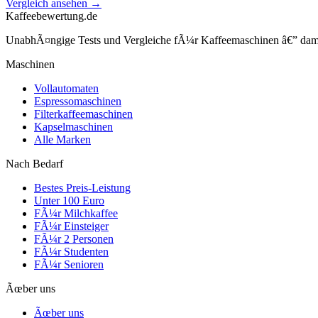
Vergleich ansehen →
Kaffeebewertung.de
UnabhÃ¤ngige Tests und Vergleiche fÃ¼r Kaffeemaschinen â€” damit 
Maschinen
Vollautomaten
Espressomaschinen
Filterkaffeemaschinen
Kapselmaschinen
Alle Marken
Nach Bedarf
Bestes Preis-Leistung
Unter 100 Euro
FÃ¼r Milchkaffee
FÃ¼r Einsteiger
FÃ¼r 2 Personen
FÃ¼r Studenten
FÃ¼r Senioren
Ãœber uns
Ãœber uns