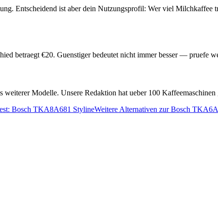
ung. Entscheidend ist aber dein Nutzungsprofil: Wer viel Milchkaffee t
hied betraegt €
20
. Guenstiger bedeutet nicht immer besser — pruefe w
ests weiterer Modelle. Unsere Redaktion hat ueber 100 Kaffeemaschinen 
est:
Bosch TKA8A681 Styline
Weitere Alternativen zur
Bosch TKA6A0