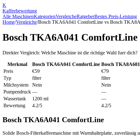
K
Kaffee
bewertung
Alle Maschinen
Kategorien
Vergleiche
Ratgeber
Bestes Preis-Leistung
Home
/
Vergleiche
/
Bosch TKA6A041 ComfortLine
vs
Bosch TKA8A6
Bosch TKA6A041 ComfortLine
Direkter Vergleich: Welche Maschine ist die richtige Wahl fuer dich?
Merkmal
Bosch TKA6A041 ComfortLine
Bosch TKA8A681 
Preis
€59
€79
Typ
filter
filter
Milchsystem
Nein
Nein
Pumpendruck
—
—
Wassertank
1200 ml
—
Bewertung
4.2/5
4.2/5
Bosch TKA6A041 ComfortLine
Solide Bosch-Filterkaffeemaschine mit Warmhalteplatte, zuverlässig u