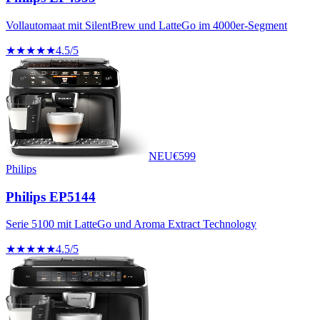
Vollautomaat mit SilentBrew und LatteGo im 4000er-Segment
★★★★★
4.5
/5
NEU
€
599
Philips
Philips EP5144
Serie 5100 mit LatteGo und Aroma Extract Technology
★★★★★
4.5
/5