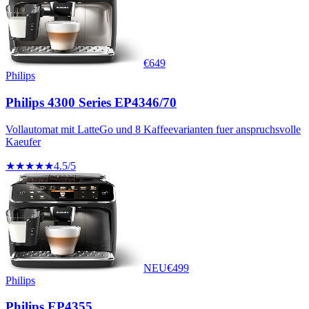
€
649
Philips
Philips 4300 Series EP4346/70
Vollautomat mit LatteGo und 8 Kaffeevarianten fuer anspruchsvolle
Kaeufer
★★★★★
4.5
/5
NEU
€
499
Philips
Philips EP4355