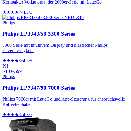
Kompakter Vollautomat der 2000er-Serie mit LatteGo
★★★★☆
4.3
/5
NEU
€
349
Philips
Philips EP3343/50 3300 Series
3300-Serie mit intuitivem Display und klassischer Philips-
Zuverlaessigkeit.
★★★★☆
4.3
/5
PH
NEU
€
599
Philips
Philips EP7347/90 7000 Series
Philips 7000er mit LatteGo und App-Steuerung für anspruchsvolle
Kaffeeliebhaber.
★★★★☆
4.3
/5