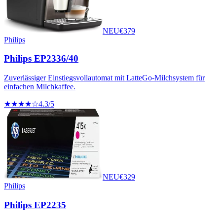
NEU
€
379
Philips
Philips EP2336/40
Zuverlässiger Einstiegsvollautomat mit LatteGo-Milchsystem für
einfachen Milchkaffee.
★★★★☆
4.3
/5
NEU
€
329
Philips
Philips EP2235