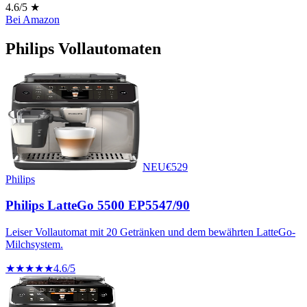
4.6
/5 ★
Bei Amazon
Philips
Vollautomaten
NEU
€
529
Philips
Philips LatteGo 5500 EP5547/90
Leiser Vollautomat mit 20 Getränken und dem bewährten LatteGo-
Milchsystem.
★★★★★
4.6
/5