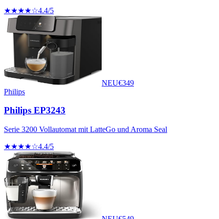
★★★★☆
4.4
/5
NEU
€
349
Philips
Philips EP3243
Serie 3200 Vollautomat mit LatteGo und Aroma Seal
★★★★☆
4.4
/5
NEU
€
549