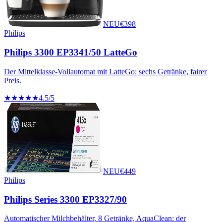
NEU
€
398
Philips
Philips 3300 EP3341/50 LatteGo
Der Mittelklasse-Vollautomat mit LatteGo: sechs Getränke, fairer
Preis.
★★★★★
4.5
/5
NEU
€
449
Philips
Philips Series 3300 EP3327/90
Automatischer Milchbehälter, 8 Getränke, AquaClean: der