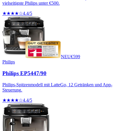
vielseitigste Philips unter €500.
★★★★☆
4.4
/5
NEU
€
599
Philips
Philips EP5447/90
Philips-Spitzenmodell mit LatteGo, 12 Getränken und App-
Steuerung.
★★★★☆
4.4
/5