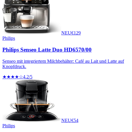
NEU
€
129
Philips
Philips Senseo Latte Duo HD6570/00
Senseo mit integriertem Milchbehälter: Café au Lait und Latte auf
Knopfdruck.
★★★★☆
4.2
/5
NEU
€
54
Philips