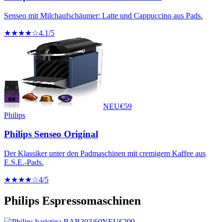
Senseo mit Milchaufschäumer: Latte und Cappuccino aus Pads.
★★★★☆
4.1
/5
NEU
€
59
Philips
Philips Senseo Original
Der Klassiker unter den Padmaschinen mit cremigem Kaffee aus
E.S.E.-Pads.
★★★★☆
4
/5
Philips
Espressomaschinen
NEU
€
299