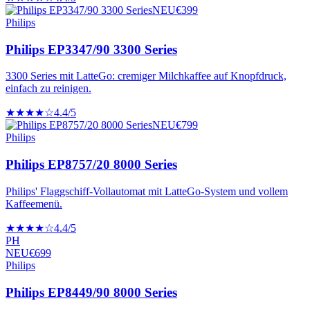
NEU
€
399
Philips
Philips EP3347/90 3300 Series
3300 Series mit LatteGo: cremiger Milchkaffee auf Knopfdruck,
einfach zu reinigen.
★★★★☆
4.4
/5
NEU
€
799
Philips
Philips EP8757/20 8000 Series
Philips' Flaggschiff-Vollautomat mit LatteGo-System und vollem
Kaffeemenü.
★★★★☆
4.4
/5
PH
NEU
€
699
Philips
Philips EP8449/90 8000 Series