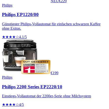
NEU
€
229
Philips
Philips EP1220/00
Günstigster Philips-Vollautomat für einfachen schwarzen Kaffee
ohne Extras.
★★★★☆
4.1
/5
€
199
Philips
Philips 2200 Series EP2220/10
Einstiegs-Vollautomat der 2200er-Serie ohne Milchsystem
★★★★☆
4
/5