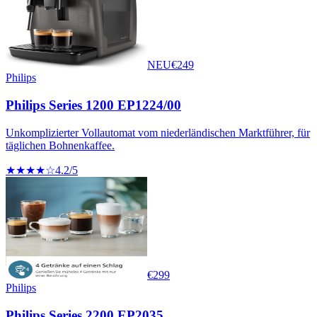
NEU
€
249
Philips
Philips Series 1200 EP1224/00
Unkomplizierter Vollautomat vom niederländischen Marktführer, für
täglichen Bohnenkaffee.
★★★★☆
4.2
/5
€
299
Philips
Philips Series 2200 EP2035