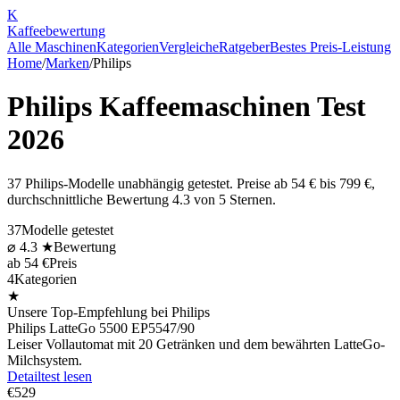
K
Kaffee
bewertung
Alle Maschinen
Kategorien
Vergleiche
Ratgeber
Bestes Preis-Leistung
Home
/
Marken
/
Philips
Philips
Kaffeemaschinen Test
2026
37
Philips
-Modelle unabhängig getestet. Preise ab
54
€ bis
799
€,
durchschnittliche Bewertung
4.3
von 5 Sternen.
37
Modelle getestet
⌀
4.3
★
Bewertung
ab
54
€
Preis
4
Kategorien
★
Unsere Top-Empfehlung bei
Philips
Philips LatteGo 5500 EP5547/90
Leiser Vollautomat mit 20 Getränken und dem bewährten LatteGo-
Milchsystem.
Detailtest lesen
€
529